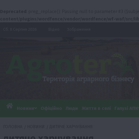
Deprecated
: preg_replace(): Passing null to parameter #3 ($subje
content/plugins/wordfence/vendor/wordfence/wf-waf/src/lib
Перейти
Сб. 8 Серпня 2026
Відео
Зображення
до
вмісту
Новини
Офіційно
Люди
Життя в селі
Галузі АПК
ГОЛОВНА
НОВИНИ
ДИТЯЧЕ ХАРЧУВАННЯ
дитяче харчування