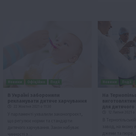
Новини
Офіційно
Події
Новини
Події
В Україні заборонили
На Тернопіль
рекламувати дитяче харчування
виготовлятим
для дитячого
22 Жовтня 2021 о 11:30
12 Липня 2021 о 
У парламенті ухвалили законопроєкт,
В Тернопільські
що регулює норми та стандарти
завод, на якому
дитячого харчування. Закон набуває
джеми та пюре, 
чинності з…