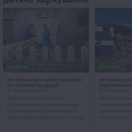
Переробка
Переробка
Яготинське для дітей відновлює
Яготинське дл
постачання продукції
відновлення 
ини
Події
Наука
Новини
Події
Регіони
ТОП1
Тур
31 Липня 2026 о 07:58
20 Червня 2026 
Фермерство
Франківщина
Бренд «Яготинське для дітей»
«Яготинське для 
поступово повертає свою продукцію
відновлення робо
 млн грн від
У Карпатах виявили рідкісний гриб С
на полиці магазинів після вимушеної
атаки, але на пе
вухо
зупинки через червневу атаку на завод.
потужності буду
7 Серпня 2026 о 17:28