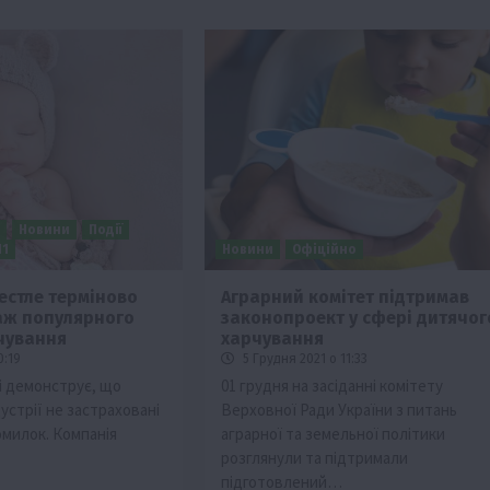
я
Новини
Події
П1
Новини
Офіційно
естле терміново
Аграрний комітет підтримав
аж популярного
законопроект у сфері дитячог
чування
харчування
0:19
5 Грудня 2021 о 11:33
ді демонструє, що
01 грудня на засіданні комітету
дустрії не застраховані
Верховної Ради України з питань
омилок. Компанія
аграрної та земельної політики
розглянули та підтримали
підготовлений…