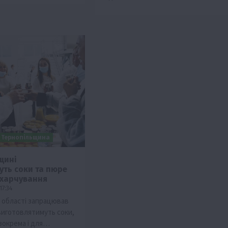
Тернопільщина
щині
уть соки та пюре
 харчування
17:34
й області запрацював
 виготовлятимуть соки,
зокрема і для…