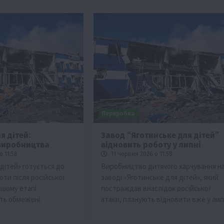
Переробка
я дітей:
Завод “Яготинське для дітей”
виробництва
відновить роботу у липні
изм
о 11:58
11 Червня 2026 о 11:58
Бізнес
Новини
Поради
ТОП1
дітей» готується до
Виробництво дитячого харчування н
ти після російської
заводі «Яготинське для дітей», який
виняче
Як правильно підібрати розкидач добрив
ршому етапі
постраждав внаслідок російської
залежно від площі поля та культур?
ть обмежені.
атаки, планують відновити вже у липн
7 Серпня 2026 о 10:14