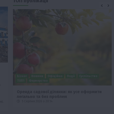
ТОП публікації
Бізнес
Новини
Офіційно
Події
Суспільство
ТОП1
Фермерство
а
Оренда садової ділянки: як усе оформити
легально та без проблем
і.
5 Серпня 2026 о 20:14