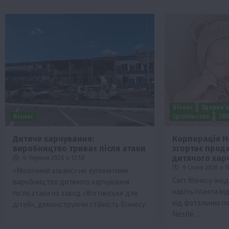
Бізнес
Здоров’
Бізнес
Суспільство
ТО
Дитяче харчування:
Корпорація Н
виробництво триває після атаки
згортає прод
дитячого хар
6 Червня 2026 о 13:58
9 Січня 2026 о 1
«Молочний альянс» не зупинятиме
Світ бізнесу іно
виробництво дитячого харчування
навіть гіганти ін
після атаки на завод «Яготинське для
від фатальних п
дітей», демонструючи стійкість бізнесу.
Nestlé…