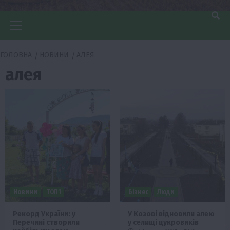
Головне
меню
ГОЛОВНА
НОВИНИ
АЛЕЯ
алея
Новини
ТОП1
Бізнес
Люди
Рекорд України: у
У Козові відновили алею
Перечині створили
у селищі цукровиків