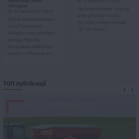
найбільшу алею
4 Грудня 2021 о 13:25
гібіскусів
Ще кілька місяців тому ця
22 Серпня 2025 о 16:02
алея у Козові стояла
Любов Крижановська з
пусткою, а вже сьогодні
села Перечин на
тут -встелені…
Закарпатті встановила
рекорд України,
висадивши найбільшу
кількість гібіскусів на…
ТОП публікації