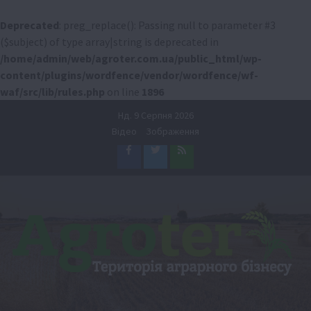
Deprecated
: preg_replace(): Passing null to parameter #3
($subject) of type array|string is deprecated in
/home/admin/web/agroter.com.ua/public_html/wp-
content/plugins/wordfence/vendor/wordfence/wf-
waf/src/lib/rules.php
on line
1896
Перейти
Нд. 9 Серпня 2026
до
Відео
Зображення
вмісту
Facebook
Twitter
Feed