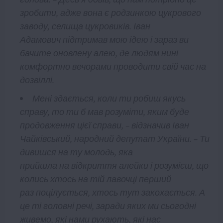
зробити,
адже вона
є
родзинкою
цукрового
заводу, селища цукровиків. Іван
Адамович
підтримав мою ідею
і зараз ви
бачите оновлену алею, де людям нині
комфортно вечорами проводити свій час на
дозвіллі.
Мені здається
, коли ти робиш яку
сь
с
праву, то ти б мав розуміти, яким
буде
продовження цієї справи, –
відзначив
Іван
Чайківський, народний депутат України. –
Ти
дивишся на ту молодь
, яка
прийшла
на
в
ідкриття алейки і
розумієш, що
колись хтось на тій лавочці перший
раз
поцілується, хтось тут за
кохається. А
це ті головні речі,
заради яких ми сьогодні
живемо, які нам
и
рухають, які нас