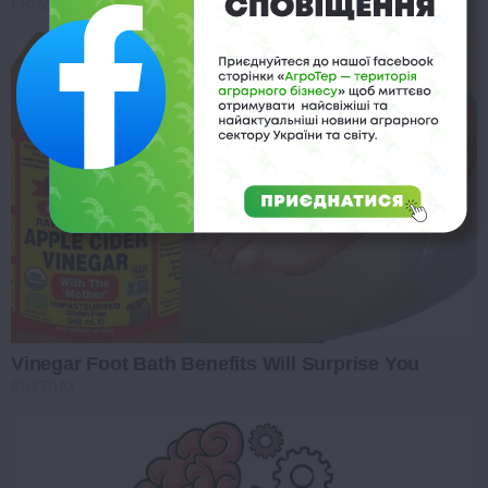
PROZORO
Vinegar Foot Bath Benefits Will Surprise You
BUZZDAY