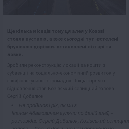
Ще кілька місяців тому ця алея у Козові
стояла пусткою, а вже сьогодні тут -встелені
бруківкою доріжки, встановлені ліхтарі та
лавки.
Зробили реконструкцію локації за кошти з
субвенції на соціально-економічний розвиток у
співфінансуванні з громадою. Ініціатором її
відновлення став Козівський селищний голова
Сергій Добалюк.
Не пройшов і рік, як ми з
Іваном
Адамовичем гуляли по даній алеї, –
розповідає
Сергій
Добалюк
,
Козівський
селищни
голова. –
Десь я довів
,
що нам потрібно це