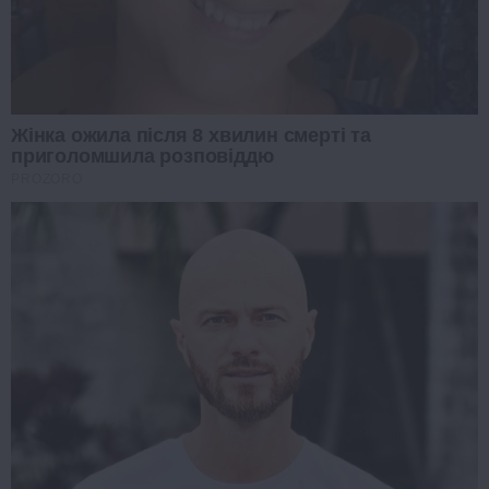
Жінка ожила після 8 хвилин смерті та
приголомшила розповіддю
PROZORO