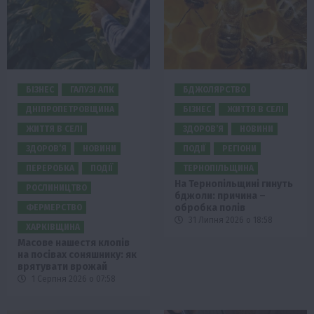
БІЗНЕС
ГАЛУЗІ АПК
БДЖОЛЯРСТВО
ДНІПРОПЕТРОВЩИНА
БІЗНЕС
ЖИТТЯ В СЕЛІ
ЖИТТЯ В СЕЛІ
ЗДОРОВ’Я
НОВИНИ
ЗДОРОВ’Я
НОВИНИ
ПОДІЇ
РЕГІОНИ
ПЕРЕРОБКА
ПОДІЇ
ТЕРНОПІЛЬЩИНА
На Тернопільщині гинуть
РОСЛИНИЦТВО
бджоли: причина –
обробка полів
ФЕРМЕРСТВО
31 Липня 2026 о 18:58
ХАРКІВЩИНА
Масове нашестя клопів
на посівах соняшнику: як
врятувати врожай
1 Серпня 2026 о 07:58