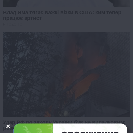
Влад Яма тягає важкі візки в США: ким тепер
працює артист
PROZORO
Удар РФ по заходу України був не випадковим:
розкрито правду