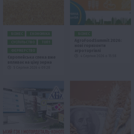
БІЗНЕС
ЕКОНОМІКА
БІЗНЕС
AgroFoodSummit 2026:
СУСПІЛЬСТВО
ТОП1
нові горизонти
агроторгівлі
ФЕРМЕРСТВО
4 Серпня 2026 о 15:58
Європейська спека вже
впливає на ціну зерна
5 Серпня 2026 о 09:28