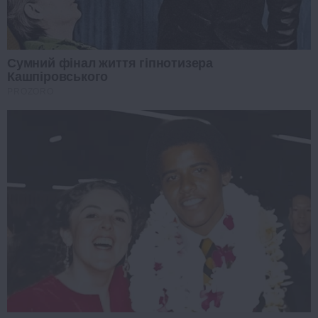
Сумний фінал життя гіпнотизера
Кашпіровського
PROZORO