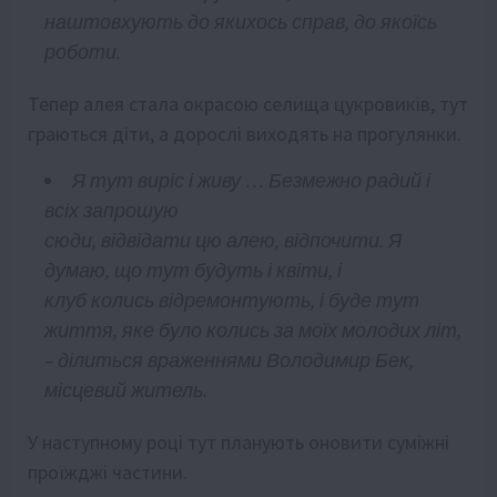
наштовх
у
ють до якихось справ, до якоїсь
роботи.
Тепер алея стала окрасою селища цукровиків, тут
граються діти, а дорослі виходять на прогулянки.
Я
тут
виріс
і
живу
… Б
езмежно радий і
всі
х
запрошую
сюди
,
відвідати
цю
алею,
відпочит
и
. Я
думаю, що тут будуть і квіти
,
і
клуб
колись
відремонтують
,
і буде тут
життя, яке було колись за мої
х
молодих літ
,
– ділиться враженнями Володимир Бек,
місцевий житель.
У наступному році тут планують оновити суміжні
проїжджі частини.