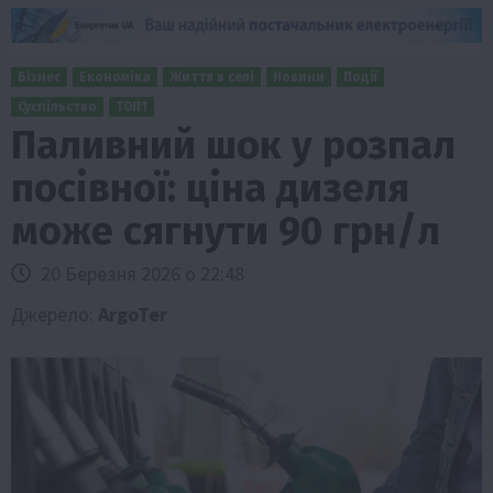
Бізнес
Економіка
Життя в селі
Новини
Події
Суспільство
ТОП1
Паливний шок у розпал
посівної: ціна дизеля
може сягнути 90 грн/л
20 Березня 2026 о 22:48
Джерело:
ArgoTer