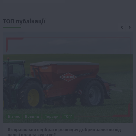
ТОП публікації
Бізнес
Новини
Поради
ТОП1
Як правильно підібрати розкидач добрив залежно від
площі поля та культур?