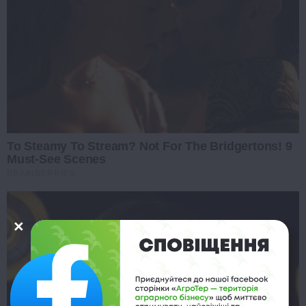
To Steamy To Stream? Not For The Bridgertons! 9
Must-See Scenes
BRAINBERRIES