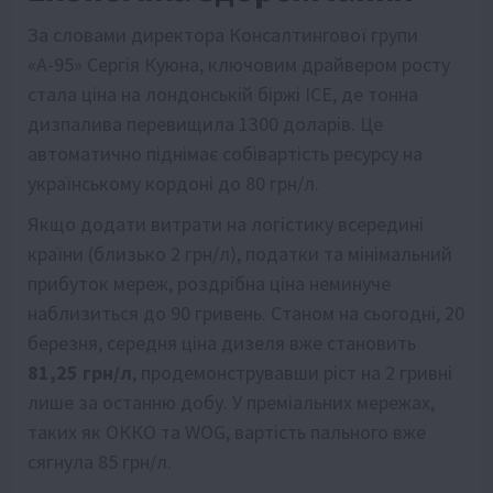
За словами директора Консалтингової групи
«А-95» Сергія Куюна, ключовим драйвером росту
стала ціна на лондонській біржі ICE, де тонна
дизпалива перевищила 1300 доларів. Це
автоматично піднімає собівартість ресурсу на
українському кордоні до 80 грн/л.
Якщо додати витрати на логістику всередині
країни (близько 2 грн/л), податки та мінімальний
прибуток мереж, роздрібна ціна неминуче
наблизиться до 90 гривень. Станом на сьогодні, 20
березня, середня ціна дизеля вже становить
81,25 грн/л
, продемонструвавши ріст на 2 гривні
лише за останню добу. У преміальних мережах,
таких як ОККО та WOG, вартість пального вже
сягнула 85 грн/л.