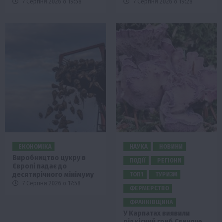
7 Серпня 2026 о 19:58
7 Серпня 2026 о 19:28
ЕКОНОМІКА
НАУКА
НОВИНИ
Виробництво цукру в
ПОДІЇ
РЕГІОНИ
Європі падає до
десятирічного мінімуму
ТОП1
ТУРИЗМ
7 Серпня 2026 о 17:58
ФЕРМЕРСТВО
ФРАНКІВЩИНА
У Карпатах виявили
рідкісний гриб Свиняче