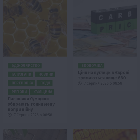
БДЖОЛЯРСТВО
ЕКОНОМІКА
Ціни на вуглець в Європі
ГАЛУЗІ АПК
НОВИНИ
тримаються вище €80
ПЕРЕРОБКА
ПОДІЇ
7 Серпня 2026 о 08:58
РЕГІОНИ
СУМЩИНА
Пасічники Сумщини
збирають тонни меду
попри війну
7 Серпня 2026 о 08:58