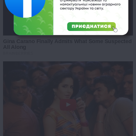
Gina Carano Finally Admits What Some Suspected
All Along
BRAINBERRIES