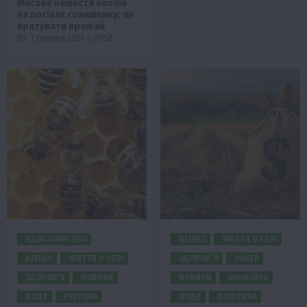
Масове нашестя клопів
на посівах соняшнику: як
врятувати врожай
1 Серпня 2026 о 07:58
БДЖОЛЯРСТВО
БІЗНЕС
ЖИТТЯ В СЕЛІ
БІЗНЕС
ЖИТТЯ В СЕЛІ
ЗДОРОВ’Я
ЛЮДИ
ЗДОРОВ’Я
НОВИНИ
НОВИНИ
ОФІЦІЙНО
ПОДІЇ
РЕГІОНИ
ПОДІЇ
ПОЛІТИКА