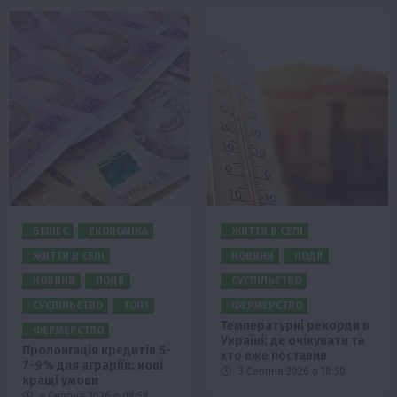
БІЗНЕС
ЕКОНОМІКА
ЖИТТЯ В СЕЛІ
ЖИТТЯ В СЕЛІ
НОВИНИ
ПОДІЇ
НОВИНИ
ПОДІЇ
СУСПІЛЬСТВО
СУСПІЛЬСТВО
ТОП1
ФЕРМЕРСТВО
Температурні рекорди в
ФЕРМЕРСТВО
Україні: де очікувати та
Пролонгація кредитів 5-
хто вже поставив
7-9% для аграріїв: нові
3 Серпня 2026 о 18:50
кращі умови
4 Серпня 2026 о 08:58