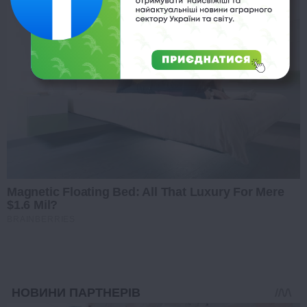
Magnetic Floating Bed: All That Luxury For Mere
$1.6 Mil?
BRAINBERRIES