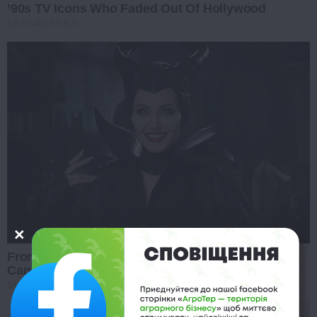
’90s TV Icons Who Faded Out Of Hollywood
BRAINBERRIES
From Baddies To Sweethearts: 9 Actresses That
Can Do It All!
BRAINBERRIES