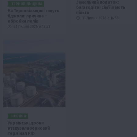
Земельний податок:
ТЕРНОПІЛЬЩИНА
багатодітні сім’ї мають
На Тернопільщині гинуть
пільги
бджоли: причина –
31 Липня 2026 о 14:58
обробка полів
31 Липня 2026 о 18:58
НОВИНИ
Українські дрони
атакували зерновий
термінал РФ