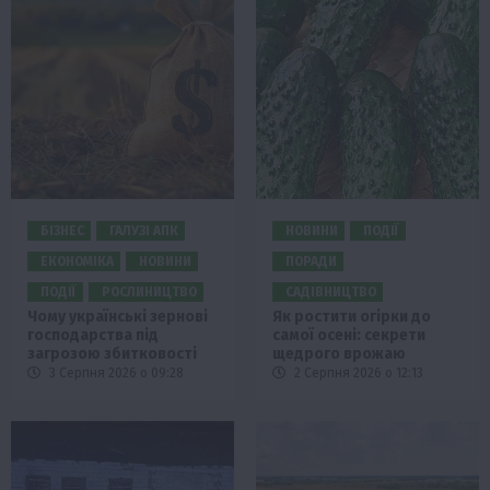
БІЗНЕС
ГАЛУЗІ АПК
НОВИНИ
ПОДІЇ
ЕКОНОМІКА
НОВИНИ
ПОРАДИ
ПОДІЇ
РОСЛИНИЦТВО
САДІВНИЦТВО
Чому українські зернові
Як ростити огірки до
господарства під
самої осені: секрети
загрозою збитковості
щедрого врожаю
3 Серпня 2026 о 09:28
2 Серпня 2026 о 12:13