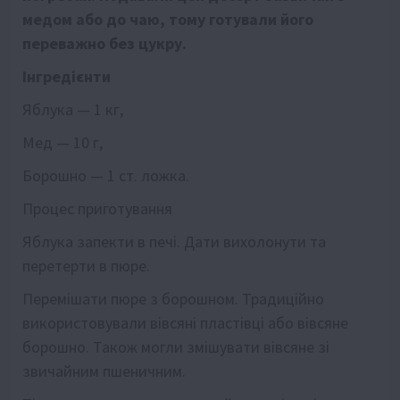
медом або до чаю, тому готували його
переважно без цукру.
Інгредієнти
Яблука — 1 кг,
Мед — 10 г,
Борошно — 1 ст. ложка.
Процес приготування
Яблука запекти в печі. Дати вихолонути та
перетерти в пюре.
Перемішати пюре з борошном. Традиційно
використовували вівсяні пластівці або вівсяне
борошно. Також могли змішувати вівсяне зі
звичайним пшеничним.