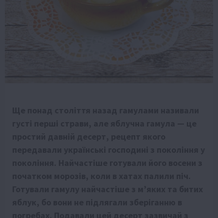
Ще понад століття назад
гамулами
називали
густі перші страви, але яблучна
гамула
— це
простий давній десерт, рецепт якого
передавали українські господині з покоління у
покоління. Найчастіше готували його восени з
початком морозів, коли в хатах палили піч.
Готували
гамулу
найчастіше з м’яких та битих
яблук, бо вони не підлягали зберіганню в
погребах. Подавали цей десерт зазвичай з