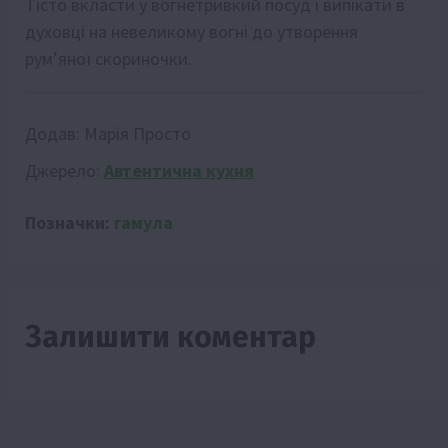
Тісто вкласти у вогнетривкий посуд і випікати в
духовці на невеликому вогні до утворення
рум’яної скориночки.
Додав:
Марія Просто
Джерело:
Автентична кухня
Позначки:
гамула
Залишити коментар