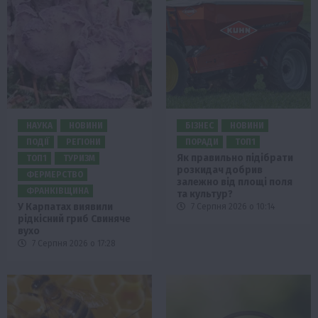
НАУКА
НОВИНИ
БІЗНЕС
НОВИНИ
ПОДІЇ
РЕГІОНИ
ПОРАДИ
ТОП1
Як правильно підібрати
ТОП1
ТУРИЗМ
розкидач добрив
ФЕРМЕРСТВО
залежно від площі поля
ФРАНКІВЩИНА
та культур?
У Карпатах виявили
7 Серпня 2026 о 10:14
рідкісний гриб Свиняче
вухо
7 Серпня 2026 о 17:28