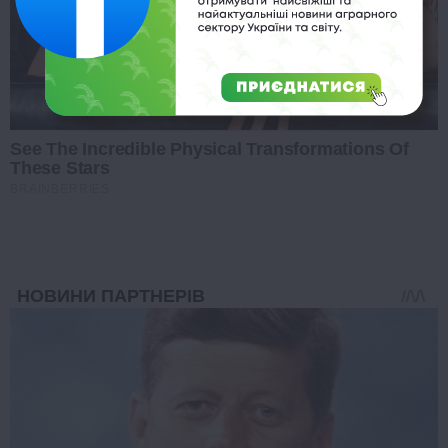
See The Incredible Physical Transformations Of
These Stars
BRAINBERRIES