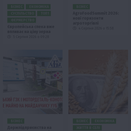
БІЗНЕС
ЕКОНОМІКА
БІЗНЕС
AgroFoodSummit 2026:
СУСПІЛЬСТВО
ТОП1
нові горизонти
ФЕРМЕРСТВО
агроторгівлі
Європейська спека вже
4 Серпня 2026 о 15:58
впливає на ціну зерна
5 Серпня 2026 о 09:28
БІЗНЕС
БІЗНЕС
ЕКОНОМІКА
Держпідприємства на
ЖИТТЯ В СЕЛІ