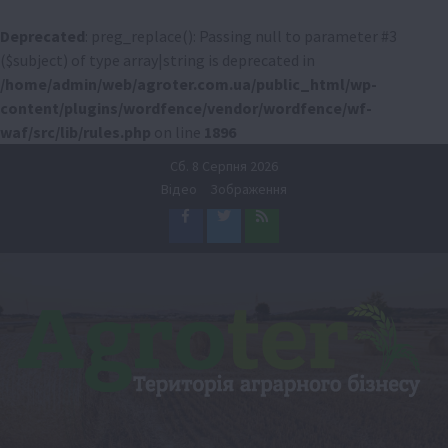
Deprecated
: preg_replace(): Passing null to parameter #3
($subject) of type array|string is deprecated in
/home/admin/web/agroter.com.ua/public_html/wp-
content/plugins/wordfence/vendor/wordfence/wf-
waf/src/lib/rules.php
on line
1896
Перейти
Сб. 8 Серпня 2026
до
Відео
Зображення
вмісту
Facebook
Twitter
Feed