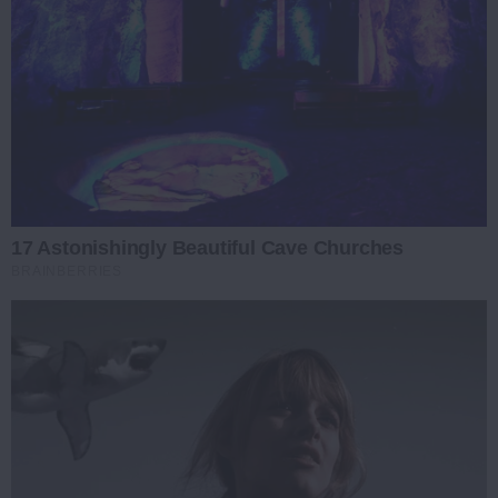
17 Astonishingly Beautiful Cave Churches
BRAINBERRIES