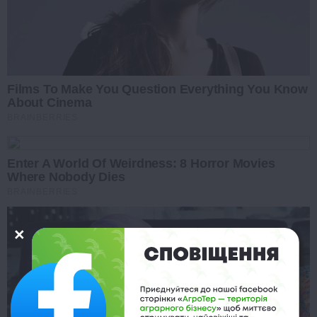
Films To Make You Question Everything You Know
About Cinema
BRAINBERRIES
Enter A World Of Weirdness: 8 Horror Movies
Where Nobody Dies
BRAINBERRIES