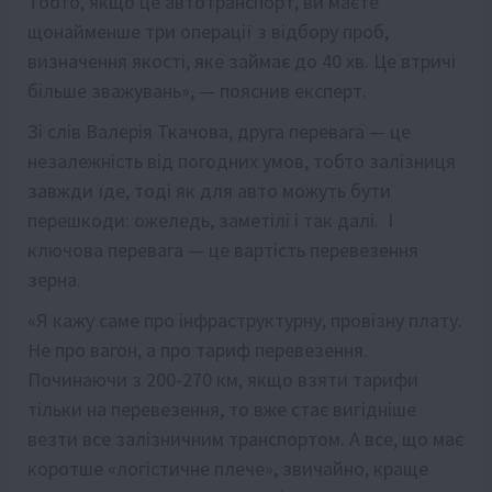
Тобто, якщо це автотранспорт, ви маєте
щонайменше три операції з відбору проб,
визначення якості, яке займає до 40 хв. Це втричі
більше зважувань», — пояснив експерт.
Зі слів Валерія Ткачова, друга перевага — це
незалежність від погодних умов, тобто залізниця
завжди їде, тоді як для авто можуть бути
перешкоди: ожеледь, заметілі і так далі. І
ключова перевага — це вартість перевезення
зерна.
«Я кажу саме про інфраструктурну, провізну плату.
Не про вагон, а про тариф перевезення.
Починаючи з 200-270 км, якщо взяти тарифи
тільки на перевезення, то вже стає вигідніше
везти все залізничним транспортом. А все, що має
коротше «логістичне плече», звичайно, краще