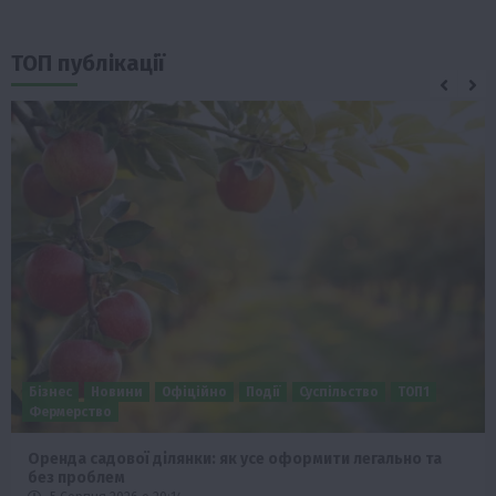
ТОП публікації
Бізнес
Новини
Офіційно
Події
Суспільство
ТОП1
Фермерство
Оренда садової ділянки: як усе оформити легально та
без проблем