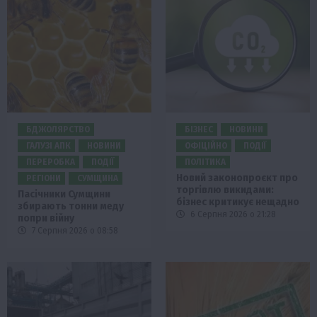
БДЖОЛЯРСТВО
БІЗНЕС
НОВИНИ
ГАЛУЗІ АПК
НОВИНИ
ОФІЦІЙНО
ПОДІЇ
ПЕРЕРОБКА
ПОДІЇ
ПОЛІТИКА
Новий законопроєкт про
РЕГІОНИ
СУМЩИНА
торгівлю викидами:
Пасічники Сумщини
бізнес критикує нещадно
збирають тонни меду
6 Серпня 2026 о 21:28
попри війну
7 Серпня 2026 о 08:58