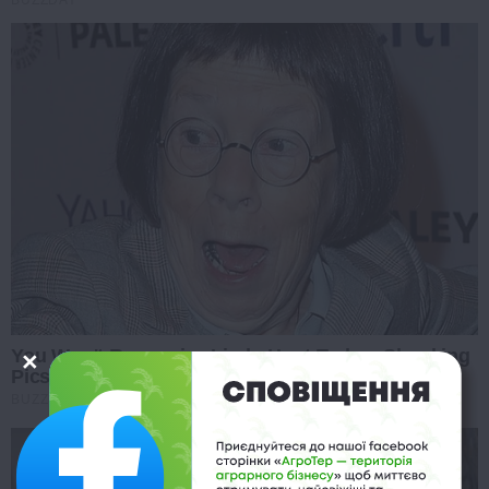
BUZZDAY
You Won't Recognize Linda Hunt Today: Shocking
Pics!
BUZZ DAY