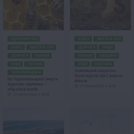
БДЖОЛЯРСТВО
БІЗНЕС
ЖИТТЯ В СЕЛІ
БІЗНЕС
ЖИТТЯ В СЕЛІ
ЗДОРОВ’Я
ЛЮДИ
ЗДОРОВ’Я
НОВИНИ
НОВИНИ
ОФІЦІЙНО
ПОДІЇ
РЕГІОНИ
ПОДІЇ
ПОЛІТИКА
Земельний податок:
ТЕРНОПІЛЬЩИНА
багатодітні сім’ї мають
На Тернопільщині гинуть
пільги
бджоли: причина –
31 Липня 2026 о 14:58
обробка полів
31 Липня 2026 о 18:58