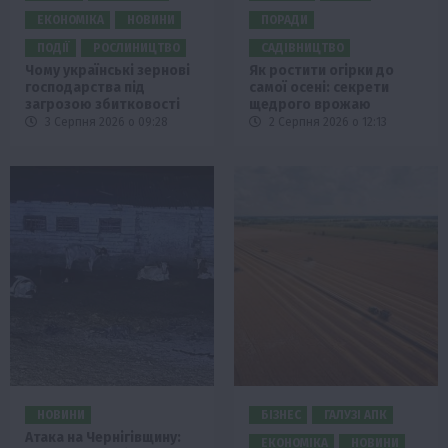
ЕКОНОМІКА
НОВИНИ
ПОРАДИ
ПОДІЇ
РОСЛИНИЦТВО
САДІВНИЦТВО
Чому українські зернові
Як ростити огірки до
господарства під
самої осені: секрети
загрозою збитковості
щедрого врожаю
3 Серпня 2026 о 09:28
2 Серпня 2026 о 12:13
НОВИНИ
БІЗНЕС
ГАЛУЗІ АПК
Атака на Чернігівщину:
ЕКОНОМІКА
НОВИНИ