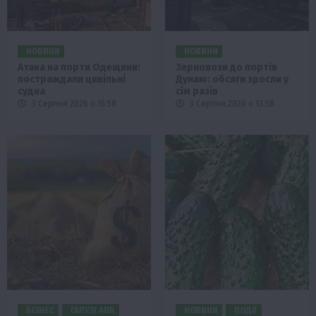
НОВИНИ
НОВИНИ
Атака на порти Одещини:
Зерновози до портів
постраждали цивільні
Дунаю: обсяги зросли у
судна
сім разів
3 Серпня 2026 о 15:58
3 Серпня 2026 о 13:58
БІЗНЕС
ГАЛУЗІ АПК
НОВИНИ
ПОДІЇ