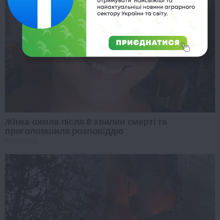
Жінка ожила після 8 хвилин смерті та
приголомшила розповіддю
PROZORO