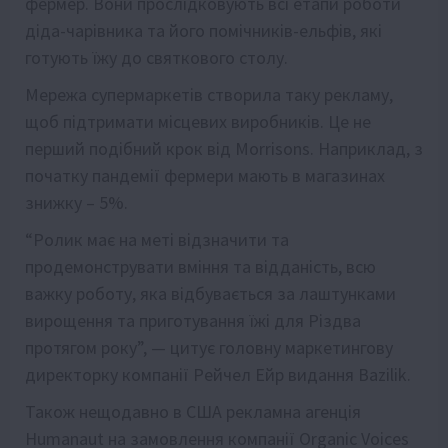
фермер. Вони прослідковують всі етапи роботи
діда-чарівника та його помічників-ельфів, які
готують їжу до святкового столу.
Мережа супермаркетів створила таку рекламу,
щоб підтримати місцевих виробників. Це не
перший подібний крок від Morrisons. Наприклад, з
початку пандемії фермери мають в магазинах
знижку – 5%.
“Ролик має на меті відзначити та
продемонструвати вміння та відданість, всю
важку роботу, яка відбувається за лаштунками
вирощення та приготування їжі для Різдва
протягом року”, — цитує головну маркетингову
директорку компанії Рейчел Ейр видання Bazilik.
Також нещодавно в США рекламна агенція
Humanaut на замовлення компанії Organic Voices