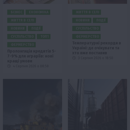
БІЗНЕС
ЕКОНОМІКА
ЖИТТЯ В СЕЛІ
ЖИТТЯ В СЕЛІ
НОВИНИ
ПОДІЇ
НОВИНИ
ПОДІЇ
СУСПІЛЬСТВО
СУСПІЛЬСТВО
ТОП1
ФЕРМЕРСТВО
Температурні рекорди в
ФЕРМЕРСТВО
Україні: де очікувати та
Пролонгація кредитів 5-
хто вже поставив
7-9% для аграріїв: нові
3 Серпня 2026 о 18:50
кращі умови
4 Серпня 2026 о 08:58