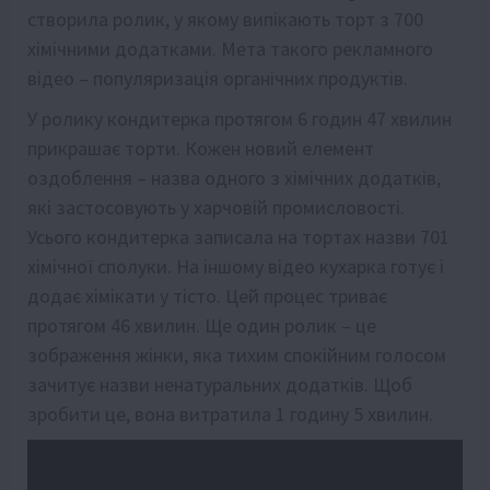
створила ролик, у якому випікають торт з 700
хімічними додатками. Мета такого рекламного
відео – популяризація органічних продуктів.
У ролику кондитерка протягом 6 годин 47 хвилин
прикрашає торти. Кожен новий елемент
оздоблення – назва одного з хімічних додатків,
які застосовують у харчовій промисловості.
Усього кондитерка записала на тортах назви 701
хімічної сполуки. На іншому відео кухарка готує і
додає хімікати у тісто. Цей процес триває
протягом 46 хвилин. Ще один ролик – це
зображення жінки, яка тихим спокійним голосом
зачитує назви ненатуральних додатків. Щоб
зробити це, вона витратила 1 годину 5 хвилин.