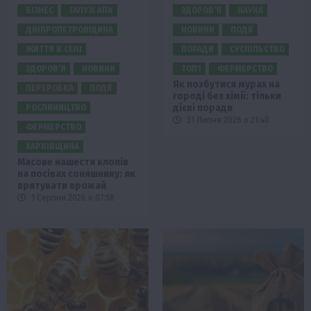
БІЗНЕС
ГАЛУЗІ АПК
ЗДОРОВ’Я
НАУКА
ДНІПРОПЕТРОВЩИНА
НОВИНИ
ПОДІЇ
ЖИТТЯ В СЕЛІ
ПОРАДИ
СУСПІЛЬСТВО
ЗДОРОВ’Я
НОВИНИ
ТОП1
ФЕРМЕРСТВО
Як позбутися мурах на
ПЕРЕРОБКА
ПОДІЇ
городі без хімії: тільки
дієві поради
РОСЛИНИЦТВО
31 Липня 2026 о 21:40
ФЕРМЕРСТВО
ХАРКІВЩИНА
Масове нашестя клопів
на посівах соняшнику: як
врятувати врожай
1 Серпня 2026 о 07:58