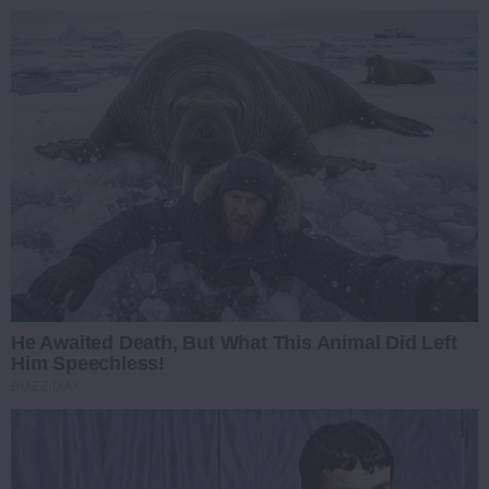
He Awaited Death, But What This Animal Did Left
Him Speechless!
BUZZ DAY