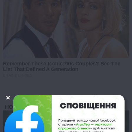
Remember These Iconic '90s Couples? See The
List That Defined A Generation
BRAINBERRIES