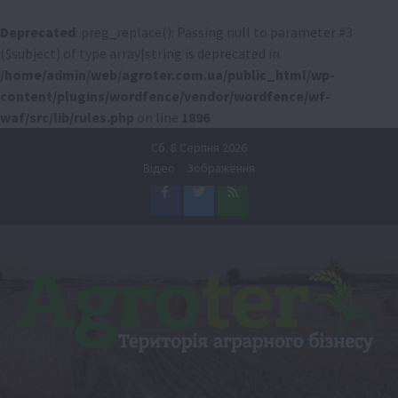
Deprecated
: preg_replace(): Passing null to parameter #3
($subject) of type array|string is deprecated in
/home/admin/web/agroter.com.ua/public_html/wp-
content/plugins/wordfence/vendor/wordfence/wf-
waf/src/lib/rules.php
on line
1896
Перейти
Сб. 8 Серпня 2026
до
Відео
Зображення
вмісту
Facebook
Twitter
Feed