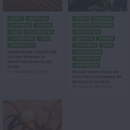
БІЗНЕС
ГАЛУЗІ АПК
БІЗНЕС
ГАЛУЗІ АПК
ЕКОНОМІКА
НОВИНИ
ДНІПРОПЕТРОВЩИНА
ПОДІЇ
РОСЛИНИЦТВО
ЖИТТЯ В СЕЛІ
СУСПІЛЬСТВО
ТОП1
ЗДОРОВ’Я
НОВИНИ
ФЕРМЕРСТВО
ПЕРЕРОБКА
ПОДІЇ
Кредити для аграріїв під
РОСЛИНИЦТВО
заставу врожаю за
ФЕРМЕРСТВО
новою програмою від
ХАРКІВЩИНА
Уряду
Масове нашестя клопів
1 Серпня 2026 о 11:58
на посівах соняшнику: як
врятувати врожай
1 Серпня 2026 о 07:58