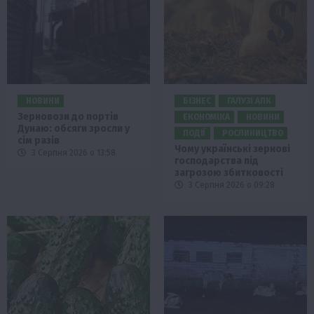
НОВИНИ
БІЗНЕС
ГАЛУЗІ АПК
Зерновози до портів
ЕКОНОМІКА
НОВИНИ
Дунаю: обсяги зросли у
ПОДІЇ
РОСЛИНИЦТВО
сім разів
Чому українські зернові
3 Серпня 2026 о 13:58
господарства під
загрозою збитковості
3 Серпня 2026 о 09:28