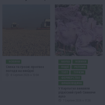
НОВИНИ
НАУКА
НОВИНИ
Спека та грози: прогноз
ПОДІЇ
РЕГІОНИ
погоди на вихідні
ТОП1
ТУРИЗМ
8 Серпня 2026 о 13:58
ФЕРМЕРСТВО
ФРАНКІВЩИНА
У Карпатах виявили
рідкісний гриб Свиняче
вухо
7 Серпня 2026 о 17:28