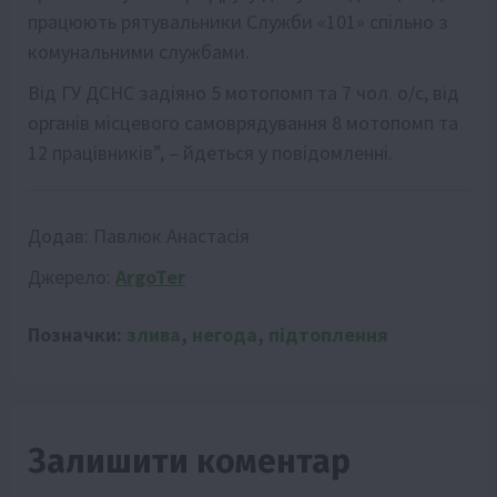
працюють рятувальники Служби «101» спільно з
комунальними службами.
Від ГУ ДСНС задіяно 5 мотопомп та 7 чол. о/с, від
органів місцевого самоврядування 8 мотопомп та
12 працівників”, – йдеться у повідомленні.
Додав:
Павлюк Анастасія
Джерело:
ArgoTer
Позначки:
злива
,
негода
,
підтоплення
Залишити коментар