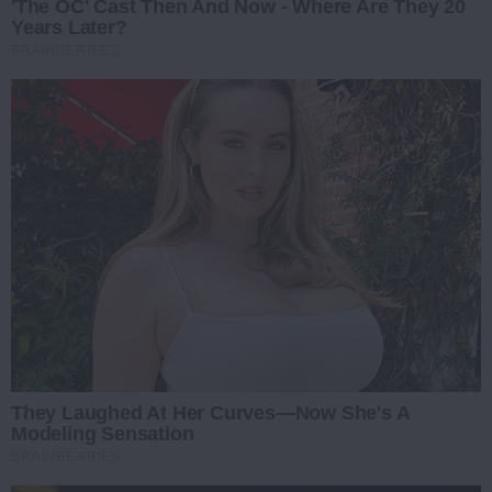
'The OC' Cast Then And Now - Where Are They 20
Years Later?
BRAINBERRIES
They Laughed At Her Curves—Now She's A
Modeling Sensation
BRAINBERRIES