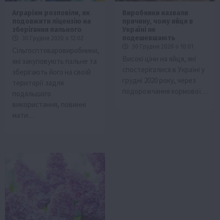
Аграріям розповіли, як
Виробники назвали
подовжити ліцензію на
причину, чому яйця в
зберігання пального
Україні не
подешевшають
30 Грудня 2020 о 12:02
30 Грудня 2020 о 10:01
Сільгосптоваровиробники,
Високі ціни на яйця, які
які закуповують пальне та
спостерігалися в Україні у
зберігають його на своїй
грудні 2020 року, через
території задля
подорожчання кормової…
подальшого
використання, повинні
мати…