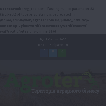
Deprecated
: preg_replace(): Passing null to parameter #3
($subject) of type array|string is deprecated in
/home/admin/web/agroter.com.ua/public_html/wp-
content/plugins/wordfence/vendor/wordfence/wf-
waf/src/lib/rules.php
on line
1896
Перейти
Нд. 9 Серпня 2026
до
Відео
Зображення
вмісту
Facebook
Twitter
Feed