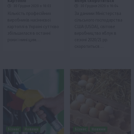
картоплі
яблук скоротиться
30 Грудня 2020 о 18:03
30 Грудня 2020 о 16:04
Кількість професійних
За даними Міністерства
виробників насіннєвої
сільського господарства
картоплі в Україні суттєво
США (USDA), світове
збільшилася в останні
виробництво яблук в
роки і нині цим…
сезоні 2020/21 рр.
скоротиться…
Бізнес
Новини
Бізнес
Новини