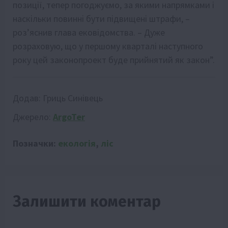
позиції, тепер погоджуємо, за якими напрямками і
наскільки повинні бути підвищені штрафи, –
роз’яснив глава ековідомства. – Дуже
розраховую, що у першому кварталі наступного
року цей законопроект буде прийнятий як закон”.
Додав:
Гриць Синівець
Джерело:
ArgoTer
Позначки:
екологія
,
ліс
Залишити коментар