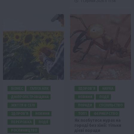
1 Серпня 2026 о 11:58
БІЗНЕС
ГАЛУЗІ АПК
ЗДОРОВ’Я
НАУКА
ДНІПРОПЕТРОВЩИНА
НОВИНИ
ПОДІЇ
ЖИТТЯ В СЕЛІ
ПОРАДИ
СУСПІЛЬСТВО
ЗДОРОВ’Я
НОВИНИ
ТОП1
ФЕРМЕРСТВО
Як позбутися мурах на
ПЕРЕРОБКА
ПОДІЇ
городі без хімії: тільки
дієві поради
РОСЛИНИЦТВО