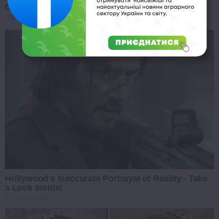
Commit!
BRAINBERRIES
Hollywood's Inaccurate Portrayal of Reality - Take
a Look Inside!
BRAINBERRIES