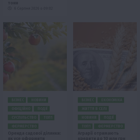
тонн
6 Серпня 2026 о 09:02
БІЗНЕС
НОВИНИ
БІЗНЕС
ЕКОНОМІКА
ОФІЦІЙНО
ПОДІЇ
ЖИТТЯ В СЕЛІ
СУСПІЛЬСТВО
ТОП1
НОВИНИ
ПОДІЇ
ФЕРМЕРСТВО
ТОП1
ФЕРМЕРСТВО
Оренда садової ділянки:
Аграрії отримають
як усе оформити
кредити до 10 млн грн