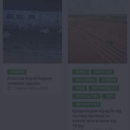
НОВИНИ
БІЗНЕС
ГАЛУЗІ АПК
Атака на Чернігівщину:
ЕКОНОМІКА
НОВИНИ
загинула худоба
ПОДІЇ
РОСЛИНИЦТВО
1 Серпня 2026 о 13:28
СУСПІЛЬСТВО
ТОП1
ФЕРМЕРСТВО
Кредити для аграріїв під
заставу врожаю за
новою програмою від
Уряду