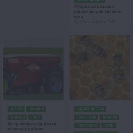
У Карпатах виявили
рідкісний гриб Свиняче
вухо
7 Серпня 2026 о 17:28
БІЗНЕС
НОВИНИ
БДЖОЛЯРСТВО
ПОРАДИ
ТОП1
ГАЛУЗІ АПК
НОВИНИ
Як правильно підібрати
ПЕРЕРОБКА
ПОДІЇ
розкидач добрив