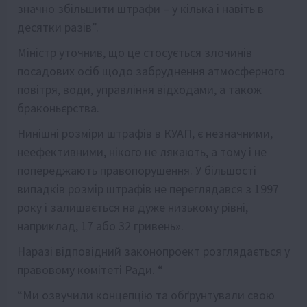
значно збільшити штрафи – у кілька і навіть в
десятки разів”.
Міністр уточнив, що це стосується злочинів
посадових осіб щодо забруднення атмосферного
повітря, води, управління відходами, а також
браконьєрства.
Нинішні розміри штрафів в КУАП, є незначними,
неефективними, нікого не лякають, а тому і не
попереджають правопорушення. У більшості
випадків розмір штрафів не переглядався з 1997
року і залишається на дуже низькому рівні,
наприклад, 17 або 32 гривень».
Наразі відповідний законопроект розглядається у
правовому комітеті Ради. “
“Ми озвучили концепцію та обґрунтували свою