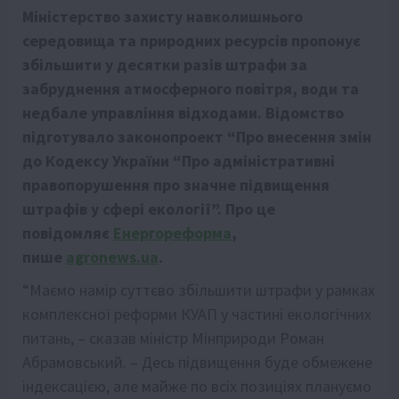
Міністерство захисту навколишнього
середовища та природних ресурсів пропонує
збільшити у десятки разів штрафи за
забруднення атмосферного повітря, води та
недбале управління відходами. Відомство
підготувало законопроект “Про внесення змін
до Кодексу України “Про адміністративні
правопорушення про значне підвищення
штрафів у сфері екології”. Про це
повідомляє
Енергореформа
,
пише
agronews.ua
.
“Маємо намір суттєво збільшити штрафи у рамках
комплексної реформи КУАП у частині екологічних
питань, – сказав міністр Мінприроди Роман
Абрамовський. – Десь підвищення буде обмежене
індексацією, але майже по всіх позиціях плануємо