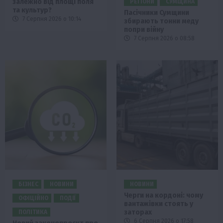
залежно від площі поля
РЕГІОНИ
СУМЩИНА
та культур?
Пасічники Сумщини
7 Серпня 2026 о 10:14
збирають тонни меду
попри війну
7 Серпня 2026 о 08:58
БІЗНЕС
НОВИНИ
НОВИНИ
Черги на кордоні: чому
ОФІЦІЙНО
ПОДІЇ
вантажівки стоять у
заторах
ПОЛІТИКА
6 Серпня 2026 о 17:58