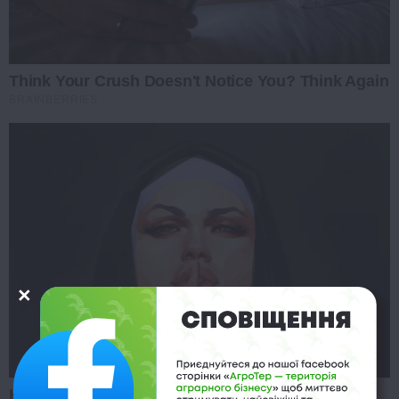
Think Your Crush Doesn't Notice You? Think Again
BRAINBERRIES
Hidden Sins: 15 Bible Prohibited Acts We All