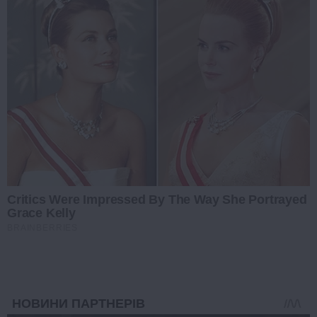
Critics Were Impressed By The Way She Portrayed
Grace Kelly
BRAINBERRIES