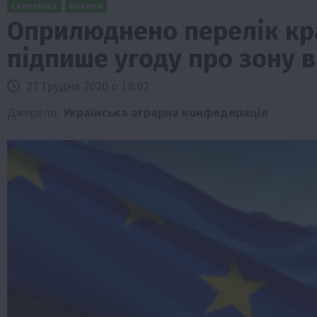
Економіка
Новини
Оприлюднено перелік кра
підпише угоду про зону в
27 Грудня 2020 о 18:02
Джерело:
Українська аграрна конфедерація
Бізнес
Економіка
Життя в селі
Новини
ТОП1
Фермерство
Аграрії отримають кредити до 10 млн 
Sense Bank
4 Серпня 2026 о 12:08