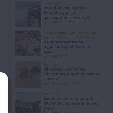
Економіка
Виробництво цукру в
Європі падає до
десятирічного мінімуму
7 Серпня 2026 о 17:58
ов
Наука
Новини
Події
Регіони
ТОП1
Туризм
Фермерство
Франківщина
У Карпатах виявили
рідкісний гриб Свиняче
вухо
7 Серпня 2026 о 17:28
Технології
Väderstad Carrier 925:
ефективна обробка важких
ґрунтів
7 Серпня 2026 о 16:58
Технології
Алюмінієвий напівпричіп
KRONE SX: перевезення без
втрат