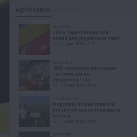
AgroНовини
Популярні
Економіка
ЗВТ з Туреччиною: нові
реалії для української сталі
7 Серпня 2026 о 21:28
Економіка
ФАО прогнозує зростання
світових цін на
продовольство
7 Серпня 2026 о 20:58
Рослиництво
Надранні посіви озимого
ріпаку: чи варто знижувати
густоту
7 Серпня 2026 о 20:28
Економіка