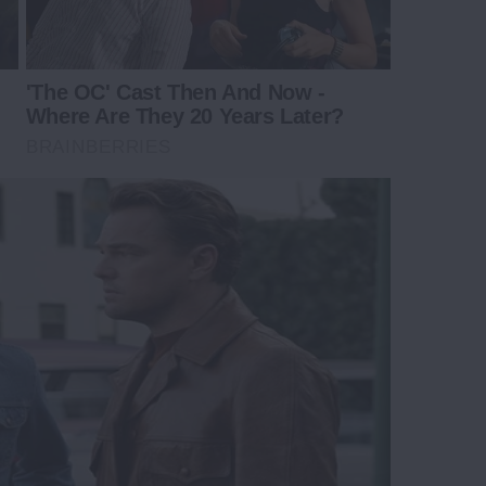
'The OC' Cast Then And Now -
Where Are They 20 Years Later?
BRAINBERRIES