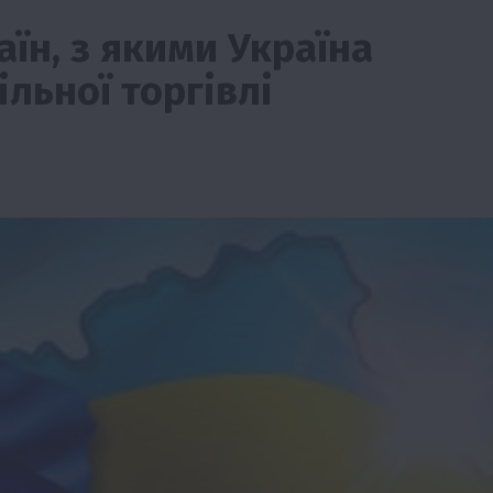
їн, з якими Україна
ільної торгівлі
Події
Наука
Новини
Події
Регіони
ТОП1
Туризм
Фермерство
Франківщина
грн від
У Карпатах виявили рідкісний гриб Свиня
вухо
7 Серпня 2026 о 17:28