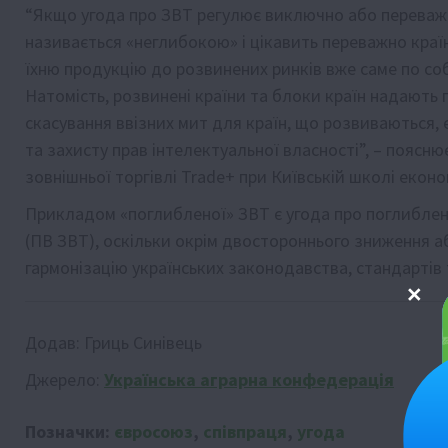
“Якщо угода про ЗВТ регулює виключно або переважно
називається «неглибокою» і цікавить переважно краї
їхню продукцію до розвинених ринків вже саме по со
Натомість, розвинені країни та блоки країн надають п
скасування ввізних мит для країн, що розвиваються
та захисту прав інтелектуальної власності”, – пояс
зовнішньої торгівлі Trade+ при Київській школі еконо
Прикладом «поглибленої» ЗВТ є угода про поглиблену 
(ПВ ЗВТ), оскільки окрім двостороннього зниження а
гармонізацію українських законодавства, стандартів
Додав:
Гриць Синівець
Джерело:
Українська аграрна конфедерація
Позначки:
євросоюз
,
співпраця
,
угода