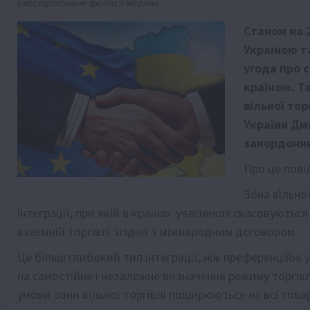
Ілюстративне фото з мережі
Станом на 
Україною т
угода про с
країною. Т
вільної тор
України Дм
закордонни
Про це пові
Зо́на в́ільн
інтеграції, при якій в країнах-учасниках скасовуються
взаємній торгівлі згідно з міжнародним договором.
Це більш глибокий тип інтеграції, ніж преференційні
на самостійне і незалежне визначення режиму торгівлі
умови зони вільної торгівлі поширюються на всі товар