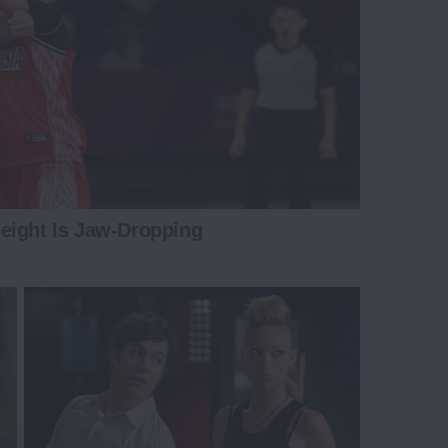
eight Is Jaw-Dropping