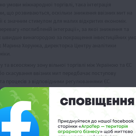
 умови міжнародної торгівлі, така інтеграція
ни, що розвиваються, оскільки зниження ввізних мит на
бі є значним стимулом для малих відкритих економік.
еревагу «поглибленій інтеграції», за якої зниження та
, є швидше винагородою за покращення інвестиційних ум
нює Марина Хорунжа, директорка Центру аналітики
міки.
та всеосяжну зону вільної торгівлі між Україною та ЄС
бо скасування ввізних мит передбачає поступову
 та процесів з відповідними регулюваннями ЄС.