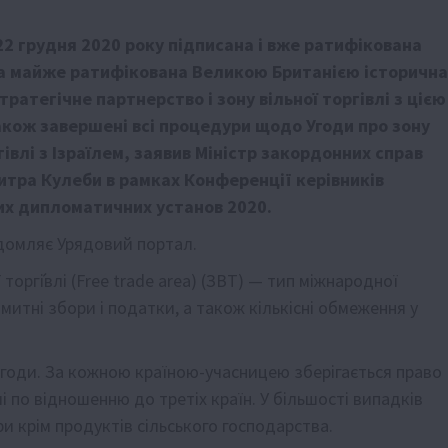
22 грудня 2020 року підписана і вже ратифікована
а майже ратифікована Великою Британією історична
тратегічне партнерство і зону вільної торгівлі з цією
акож завершені всі процедури щодо Угоди про зону
гівлі з Ізраїлем, заявив Міністр закордонних справ
итра Кулеби в рамках Конференції керівників
х дипломатичних установ 2020.
домляє Урядовий портал.
ої торгі́влі (Free trade area) (ЗВТ) — тип міжнародної
 митні збори і податки, а також кількісні обмеження у
 угоди. За кожною країною-учасницею зберігається право
 по відношенню до третіх країн. У більшості випадків
и крім продуктів сільського господарства.