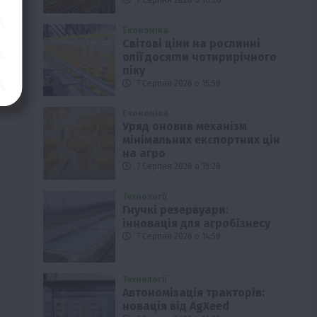
7 Серпня 2026 о 16:28
Економіка
Світові ціни на рослинні
олії досягли чотирирічного
піку
7 Серпня 2026 о 15:58
Економіка
Уряд оновив механізм
мінімальних експортних цін
на агро
7 Серпня 2026 о 15:28
Технології
Гнучкі резервуари:
інновація для агробізнесу
7 Серпня 2026 о 14:58
Технології
Автономізація тракторів:
новація від AgXeed