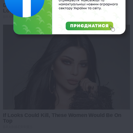
Did You Notice How Natural Simba’s Movements
Looked In The Movie?
BRAINBERRIES
If Looks Could Kill, These Women Would Be On
Top
BRAINBERRIES