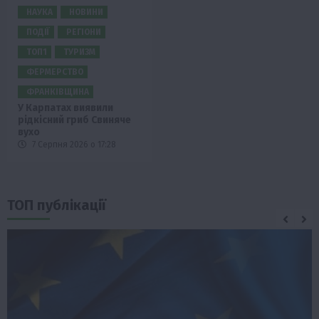
НАУКА
НОВИНИ
ПОДІЇ
РЕГІОНИ
ТОП1
ТУРИЗМ
ФЕРМЕРСТВО
ФРАНКІВЩИНА
У Карпатах виявили
рідкісний гриб Свиняче
вухо
7 Серпня 2026 о 17:28
ТОП публікації