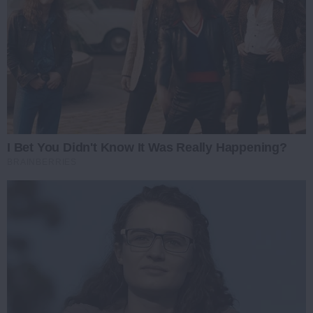
I Bet You Didn't Know It Was Really Happening?
BRAINBERRIES