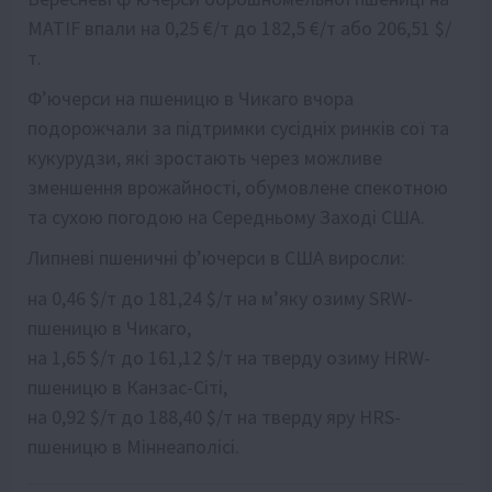
MATIF впали на 0,25 €/т до 182,5 €/т або 206,51 $/
т.
Ф’ючерси на пшеницю в Чикаго вчора
подорожчали за підтримки сусідніх ринків сої та
кукурудзи, які зростають через можливе
зменшення врожайності, обумовлене спекотною
та сухою погодою на Середньому Заході США.
Липневі пшеничні ф’ючерси в США виросли:
на 0,46 $/т до 181,24 $/т на м’яку озиму SRW-
пшеницю в Чикаго,
на 1,65 $/т до 161,12 $/т на тверду озиму HRW-
пшеницю в Канзас-Сіті,
на 0,92 $/т до 188,40 $/т на тверду яру HRS-
пшеницю в Міннеаполісі.