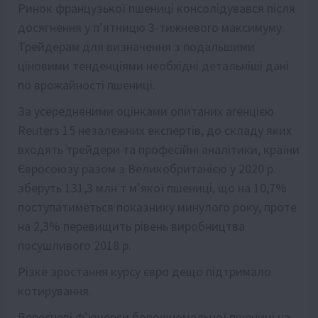
Ринок французької пшениці консолідувався після
досягнення у п’ятницю 3-тижневого максимуму.
Трейдерам для визначення з подальшими
ціновими тенденціями необхідні детальніші дані
по врожайності пшениці.
За усередненими оцінками опитаних агенцією
Reuters 15 незалежних експертів, до складу яких
входять трейдери та професійні аналітики, країни
Євросоюзу разом з Великобританією у 2020 р.
зберуть 131,3 млн т м’якої пшениці, що на 10,7%
поступатиметься показнику минулого року, проте
на 2,3% перевищить рівень виробництва
посушливого 2018 р.
Різке зростання курсу євро дещо підтримало
котирування.
Вересневі ф’ючерси борошномельної пшениці на