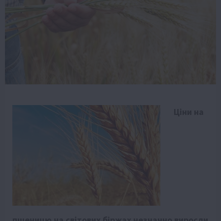
Ціни на
пшеницю на світових біржах незначно виросли