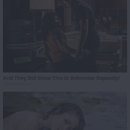
And They Did Show This In Bohemian Rapsody!
BRAINBERRIES