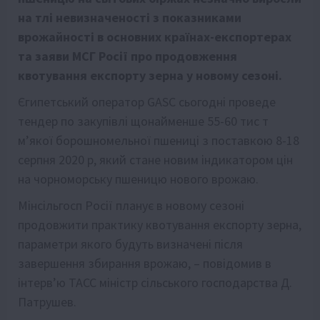
на тлі невизначеності з показниками
врожайності в основних країнах-експортерах
та заяви МСГ Росії про продовження
квотування експорту зерна у новому сезоні.
Єгипетський оператор GASC сьогодні проведе
тендер по закупівлі щонайменше 55-60 тис т
м’якої борошномельної пшениці з поставкою 8-18
серпня 2020 р, який стане новим індикатором цін
на чорноморську пшеницю нового врожаю.
Мінсільгосп Росії планує в новому сезоні
продовжити практику квотування експорту зерна,
параметри якого будуть визначені після
завершення збирання врожаю, – повідомив в
інтерв’ю ТАСС міністр сільського господарства Д.
Патрушев.