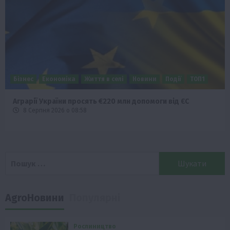
Бізнес
Економіка
Життя в селі
Новини
Події
ТОП1
Аграрії України просять €220 млн допомоги від ЄС
8 Серпня 2026 о 08:58
Пошук:
AgroНовини
Популярні
Рослиництво