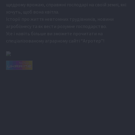
щедрому врожаю, справжні господарі на своїй землі, які
хочуть, щоб вона квітла.
Історії про життя невтомних трудівників, новини
агробізнесу та як вести розумне господарство.
Усе і навіть більше ви зможете прочитати на
спеціалізованому аграрному сайті
“Агротер”
!