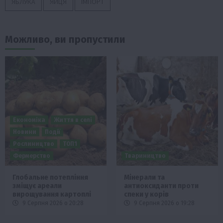
ЯБЛУКА
ЯЙЦЯ
ІМПОРТ
Можливо, ви пропустили
Економіка
Життя в селі
Новини
Події
Рослиництво
ТОП1
Фермерство
Твариництво
Глобальне потепління
Мінерали та
зміщує ареали
антиоксиданти проти
вирощування картоплі
спеки у корів
9 Серпня 2026 о 20:28
9 Серпня 2026 о 19:28