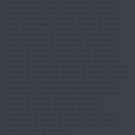
АГРОТЕХНОЛОГІЇ
БІЗНЕС
ВРОЖАЙ
ГОЛОВНЕ
ГРОШІ
ЕКОНОМІКА
ЕКСПОРТ
ЗАКОН
ЗЕМЛЯ
ЗЕРНО
КАРТОПЛЯ
КОРОНАВІРУС
КУКУРУДЗА
МОЛОКО
НОВИНИ
ОВОЧІ
ПЕНСІЯ
ПОГОДА
ПОЛЬЩА
ПРОДУКТИ
ПШЕНИЦЯ
РЕЦЕПТ
РИНОК
САДІВНИЦТВО
СІЛЬСЬКЕ ГОСПОДАРСТВО
УКРАЇНА
УРОЖАЙ
ФЕРМА
ФЕРМЕР
ФЕРМЕРИ
ФЕРМЕРСТВО
ЦИБУЛЯ
ЦУКОР
ЦІНА
ЦІНИ