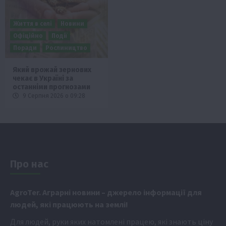
Життя в селі
Новини
Офіційно
Події
Поради
Рослиництво
Який врожай зернових
чекає в Україні за
останніми прогнозами
9 Серпня 2026 о 09:28
Про нас
Аgr
oTer. Аграрні новини
– джерело інформації для
людей, які працюють на землі!
Для людей, руки яких натомлені працею, які знають ціну