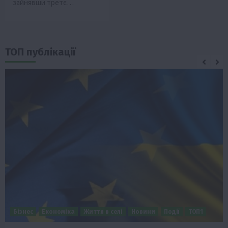
зайнявши третє…
ТОП публікації
Бізнес
Економіка
Життя в селі
Новини
Події
ТОП1