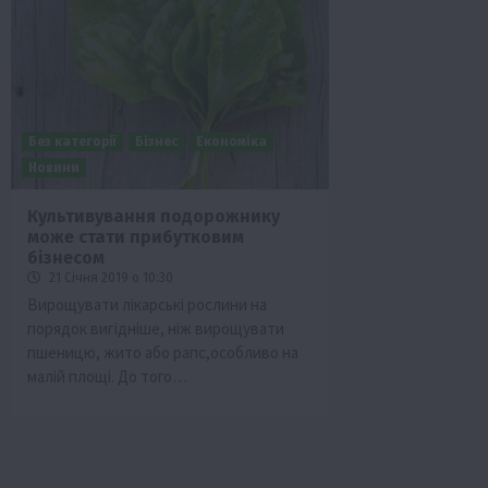
Без категорії
Бізнес
Економіка
Новини
Культивування подорожнику
може стати прибутковим
Бізнес
Галузі АПК
Економіка
Новини
Под
бізнесом
Рослиництво
Суспільство
ТОП1
Фермерст
21 Січня 2019 о 10:30
Вирощувати лікарські рослини на
Кредити для аграріїв під заставу вро
порядок вигідніше, ніж вирощувати
новою програмою від Уряду
пшеницю, жито або рапс,особливо на
1 Серпня 2026 о 11:58
малій площі. До того…