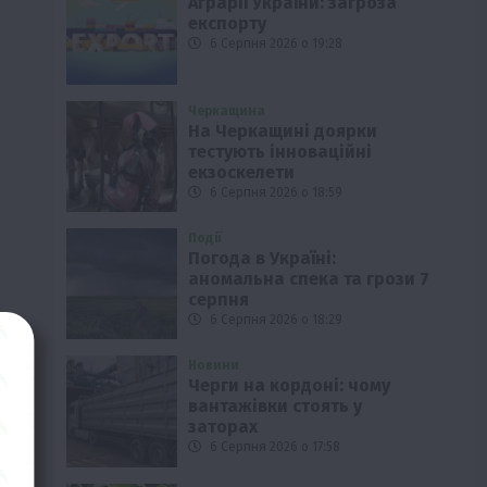
Аграрії України: загроза
експорту
6 Серпня 2026 о 19:28
Черкащина
На Черкащині доярки
тестують інноваційні
екзоскелети
6 Серпня 2026 о 18:59
Події
Погода в Україні:
аномальна спека та грози 7
серпня
6 Серпня 2026 о 18:29
Новини
Черги на кордоні: чому
вантажівки стоять у
заторах
6 Серпня 2026 о 17:58