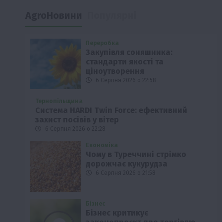
AgroНовини
Популярні
Переробка
Закупівля соняшника:
стандарти якості та
ціноутворення
6 Серпня 2026 о 22:58
Тернопільщина
Система HARDI Twin Force: ефективний
захист посівів у вітер
6 Серпня 2026 о 22:28
Економіка
Чому в Туреччині стрімко
дорожчає кукурудза
6 Серпня 2026 о 21:58
Бізнес
Бізнес критикує