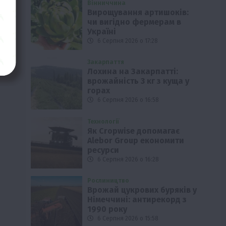
Вінниччина
Вирощування артишоків:
чи вигідно фермерам в
Україні
6 Серпня 2026 о 17:28
Закарпаття
Лохина на Закарпатті:
врожайність 3 кг з куща у
горах
6 Серпня 2026 о 16:58
Технології
Як Cropwise допомагає
Alebor Group економити
ресурси
6 Серпня 2026 о 16:28
Рослиництво
Врожай цукрових буряків у
Німеччині: антирекорд з
1990 року
6 Серпня 2026 о 15:58