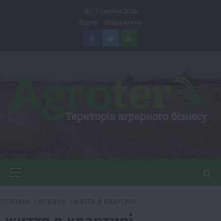
Перейти
Пт. 7 Серпня 2026
до
Відео
Зображення
вмісту
Facebook
Twitter
Feed
Головне
меню
ГОЛОВНА
НОВИНИ
ЖИТТЯ В КВАРТИРІ
життя в квартирі