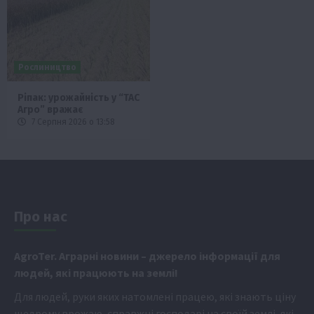
Рослиництво
Ріпак: урожайність у “ТАС
Агро” вражає
7 Серпня 2026 о 13:58
Про нас
Аgr
oTer. Аграрні новини
– джерело інформації для
людей, які працюють на землі!
Для людей, руки яких натомлені працею, які знають ціну
щедрому врожаю, справжні господарі на своїй землі, які