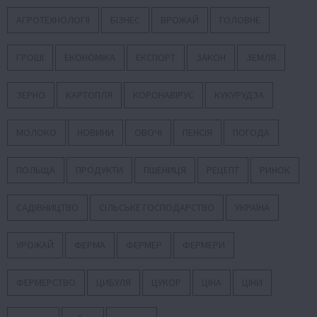
АГРОТЕХНОЛОГІЇ
БІЗНЕС
ВРОЖАЙ
ГОЛОВНЕ
ГРОШІ
ЕКОНОМІКА
ЕКСПОРТ
ЗАКОН
ЗЕМЛЯ
ЗЕРНО
КАРТОПЛЯ
КОРОНАВІРУС
КУКУРУДЗА
МОЛОКО
НОВИНИ
ОВОЧІ
ПЕНСІЯ
ПОГОДА
ПОЛЬЩА
ПРОДУКТИ
ПШЕНИЦЯ
РЕЦЕПТ
РИНОК
САДІВНИЦТВО
СІЛЬСЬКЕ ГОСПОДАРСТВО
УКРАЇНА
УРОЖАЙ
ФЕРМА
ФЕРМЕР
ФЕРМЕРИ
ФЕРМЕРСТВО
ЦИБУЛЯ
ЦУКОР
ЦІНА
ЦІНИ