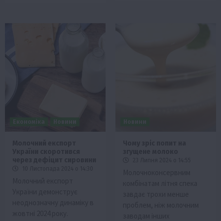
Економіка
Новини
Новини
Молочний експорт
Чому зріс попит на
України скоротився
згущене молоко
через дефіцит сировини
23 Липня 2024 о 14:55
10 Листопада 2024 о 14:30
Молочноконсервним
Молочний експорт
комбінатам літня спека
України демонструє
завдає трохи менше
неоднозначну динаміку в
проблем, ніж молочним
жовтні 2024 року.
заводам інших