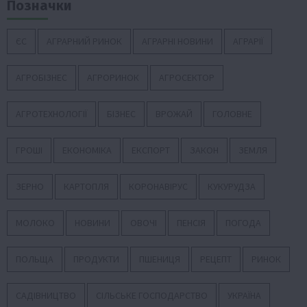
Позначки
ЄС
АГРАРНИЙ РИНОК
АГРАРНІ НОВИНИ
АГРАРІЇ
АГРОБІЗНЕС
АГРОРИНОК
АГРОСЕКТОР
АГРОТЕХНОЛОГІЇ
БІЗНЕС
ВРОЖАЙ
ГОЛОВНЕ
ГРОШІ
ЕКОНОМІКА
ЕКСПОРТ
ЗАКОН
ЗЕМЛЯ
ЗЕРНО
КАРТОПЛЯ
КОРОНАВІРУС
КУКУРУДЗА
МОЛОКО
НОВИНИ
ОВОЧІ
ПЕНСІЯ
ПОГОДА
ПОЛЬЩА
ПРОДУКТИ
ПШЕНИЦЯ
РЕЦЕПТ
РИНОК
САДІВНИЦТВО
СІЛЬСЬКЕ ГОСПОДАРСТВО
УКРАЇНА