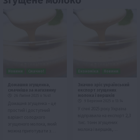
Новини
Смачно!
Економіка
Новини
Домашня згущенка,
Значно зріс український
смачніша за магазинну
експорт згущених
молока і вершків
26 Липня 2025 о 14:41
9 Березня 2025 о 13:14
Домашня згущенка – це
У січні 2025 року Укрaїнa
простий і доступний
відпрaвилa нa експорт 2,3
варіант солодкого
тис. тонн згущених
згущеного молока, який
молока і вершків,…
можна приготувати з…