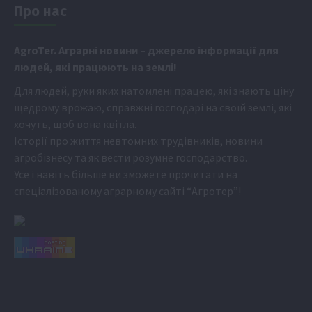
Про нас
Аgr
oTer. Аграрні новини
– джерело інформації для
людей, які працюють на землі!
Для людей, руки яких натомлені працею, які знають ціну
щедрому врожаю, справжні господарі на своїй землі, які
хочуть, щоб вона квітла.
Історії про життя невтомних трудівників, новини
агробізнесу та як вести розумне господарство.
Усе і навіть більше ви зможете прочитати на
спеціалізованому аграрному сайті
“Агротер”
!