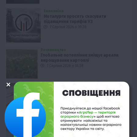
Економіка
Металурги просять скасувати
підвищення тарифів УЗ
7 Серпня 2026 о 19:28
Рослиництво
Глобальне потепління зміщує ареали
вирощування картоплі
7 Серпня 2026 о 18:58
Твариництво
Україна наростила імпорт сала:
статистика за півріччя
7 Серпня 2026 о 18:28
Економіка
Виробництво цукру в Європі падає до
десятирічного мінімуму