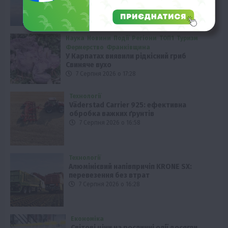
7 Серпня 2026 о 17:58
Наука
Новини
Події
Регіони
ТОП1
Туризм
Фермерство
Франківщина
У Карпатах виявили рідкісний гриб
Свиняче вухо
7 Серпня 2026 о 17:28
Технології
Väderstad Carrier 925: ефективна
обробка важких ґрунтів
7 Серпня 2026 о 16:58
Технології
Алюмінієвий напівпричіп KRONE SX:
перевезення без втрат
7 Серпня 2026 о 16:28
Економіка
Світові ціни на рослинні олії досягли