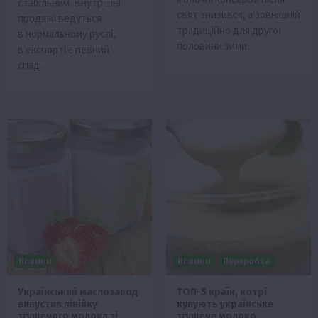
стабільним. Внутрішні
свят знизився, а зовнішній
продажі ведуться
традиційно для другої
в нормальному руслі,
половини зими…
в експорті є певний
спад…
Новини
Новини
Переробка
Український маслозавод
ТОП-5 країн, котрі
випустив лінійку
купують українське
згущеного молока зі
згущене молоко