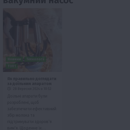
Новини
Технології
ТОП1
Як правильно доглядати
за доїльним апаратом
28 Вересня 2024 о 10:52
Доїльні апарати були
розроблені, щоб
забезпечити ефективний
збір молока та
підтримувати здоров’я
вимʼя. Щоденне їх…