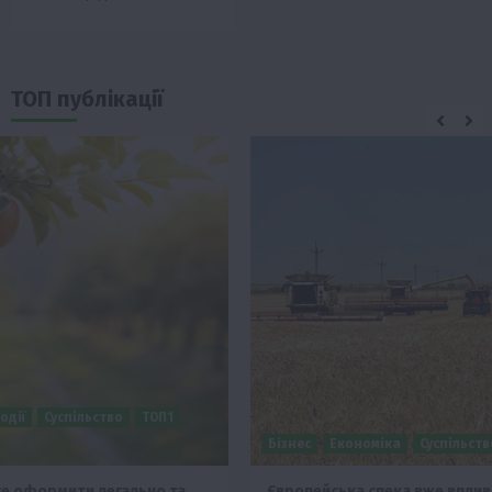
ТОП публікації
Бізнес
Економіка
Суспільство
ТОП1
Фермерство
Європейська спека вже впливає на ціну зерна