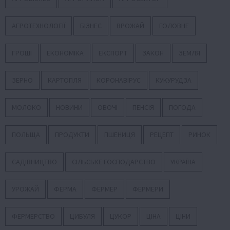
АГРОТЕХНОЛОГІЇ
БІЗНЕС
ВРОЖАЙ
ГОЛОВНЕ
ГРОШІ
ЕКОНОМІКА
ЕКСПОРТ
ЗАКОН
ЗЕМЛЯ
ЗЕРНО
КАРТОПЛЯ
КОРОНАВІРУС
КУКУРУДЗА
МОЛОКО
НОВИНИ
ОВОЧІ
ПЕНСІЯ
ПОГОДА
ПОЛЬЩА
ПРОДУКТИ
ПШЕНИЦЯ
РЕЦЕПТ
РИНОК
САДІВНИЦТВО
СІЛЬСЬКЕ ГОСПОДАРСТВО
УКРАЇНА
УРОЖАЙ
ФЕРМА
ФЕРМЕР
ФЕРМЕРИ
ФЕРМЕРСТВО
ЦИБУЛЯ
ЦУКОР
ЦІНА
ЦІНИ