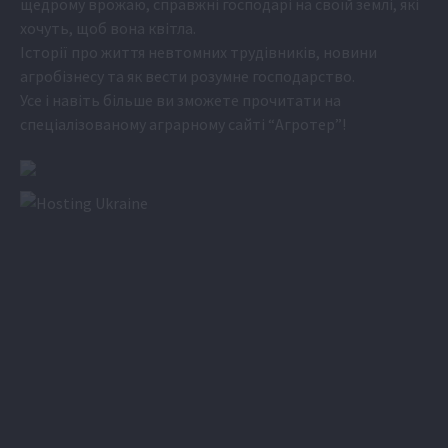
щедрому врожаю, справжні господарі на своїй землі, які
хочуть, щоб вона квітла.
Історії про життя невтомних трудівників, новини
агробізнесу та як вести розумне господарство.
Усе і навіть більше ви зможете прочитати на
спеціалізованому аграрному сайті
“Агротер”
!