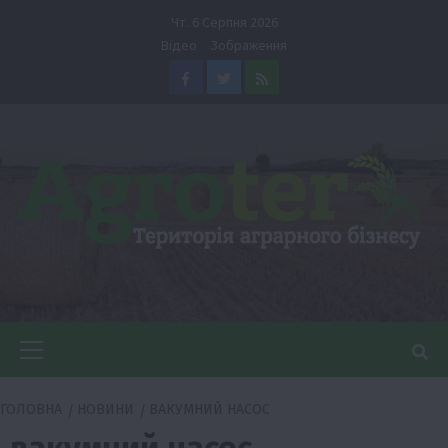
Перейти
Чт. 6 Серпня 2026
до
Відео
Зображення
вмісту
Facebook
Twitter
Feed
Головне
меню
ГОЛОВНА
НОВИНИ
ВАКУМНИЙ НАСОС
вакумний насос