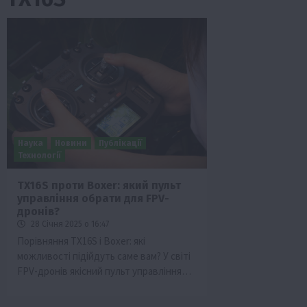
Наука
Новини
Публікації
Технології
TX16S проти Boxer: який пульт
управління обрати для FPV-
ини
Події
Наука
Новини
Події
Регіони
ТОП1
Тур
дронів?
Фермерство
Франківщина
28 Січня 2025 о 16:47
Порівняння TX16S і Boxer: які
 млн грн від
У Карпатах виявили рідкісний гриб С
можливості підійдуть саме вам? У світі
вухо
FPV-дронів якісний пульт управління…
7 Серпня 2026 о 17:28