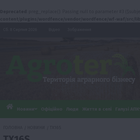
Deprecated
: preg_replace(): Passing null to parameter #3 ($subje
content/plugins/wordfence/vendor/wordfence/wf-waf/src/lib
Перейти
Сб. 8 Серпня 2026
Відео
Зображення
до
вмісту
Новини
Офіційно
Люди
Життя в селі
Галузі АПК
ГОЛОВНА
НОВИНИ
TX16S
TX16S