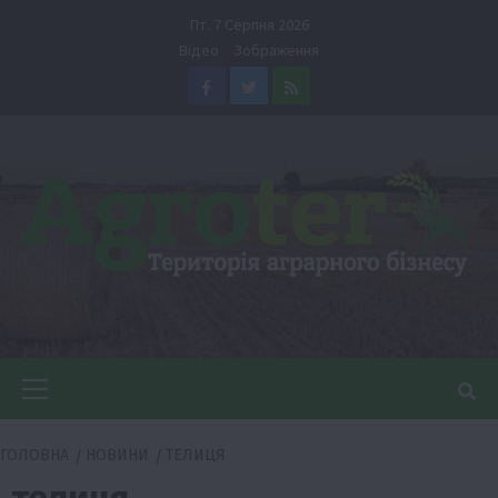
Перейти
Пт. 7 Серпня 2026
до
Відео
Зображення
вмісту
Facebook
Twitter
Feed
Головне
меню
ГОЛОВНА
НОВИНИ
ТЕЛИЦЯ
телиця