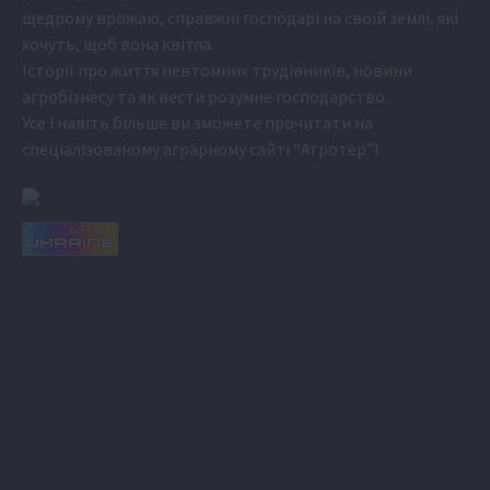
щедрому врожаю, справжні господарі на своїй землі, які
хочуть, щоб вона квітла.
Історії про життя невтомних трудівників, новини
агробізнесу та як вести розумне господарство.
Усе і навіть більше ви зможете прочитати на
спеціалізованому аграрному сайті
“Агротер”
!