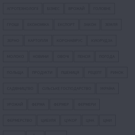
АГРОТЕХНОЛОГІЇ
БІЗНЕС
ВРОЖАЙ
ГОЛОВНЕ
ГРОШІ
ЕКОНОМІКА
ЕКСПОРТ
ЗАКОН
ЗЕМЛЯ
ЗЕРНО
КАРТОПЛЯ
КОРОНАВІРУС
КУКУРУДЗА
МОЛОКО
НОВИНИ
ОВОЧІ
ПЕНСІЯ
ПОГОДА
ПОЛЬЩА
ПРОДУКТИ
ПШЕНИЦЯ
РЕЦЕПТ
РИНОК
САДІВНИЦТВО
СІЛЬСЬКЕ ГОСПОДАРСТВО
УКРАЇНА
УРОЖАЙ
ФЕРМА
ФЕРМЕР
ФЕРМЕРИ
ФЕРМЕРСТВО
ЦИБУЛЯ
ЦУКОР
ЦІНА
ЦІНИ