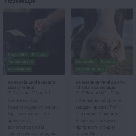
Галузі АПК
Регіони
Твариництво
Економіка
Новини
Харківщина
Хмельниччина
На Харківщині виявили
На Хмельниччині дають
сказ у телиці
10 тисяч за телицю
24 Лютого 2024 о 11:11
17 Лютого 2023 о 20:34
У селі Власівка
У Хмельницькій громаді
Красноградського району
завдяки проєкту ПАР –
Харківської області в
Підтримка Аграрного
приватному
Розвитку – планують
домогосподарстві
підтримати аграрну
зареєстровано випадок
галузь. Про…