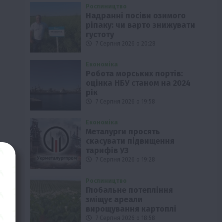
Рослиництво
Надранні посіви озимого
ріпаку: чи варто знижувати
густоту
7 Серпня 2026 о 20:28
Економіка
Робота морських портів:
оцінка НБУ станом на 2024
рік
7 Серпня 2026 о 19:58
Економіка
Металурги просять
скасувати підвищення
тарифів УЗ
7 Серпня 2026 о 19:28
Рослиництво
Глобальне потепління
зміщує ареали
вирощування картоплі
7 Серпня 2026 о 18:58