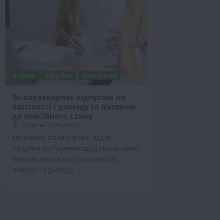
Новини
Офіційно
Суспільство
Як зараховують відпустки по
вагітності і догляду за дитиною
Бізнес
Економіка
Життя в селі
Новини
до пенсійного стажу
ТОП1
Фермерство
31 Липня 2025 о 07:07
Пенсійний фонд України надав
Аграрії отримають кредити до 10 млн 
офіційне роз’яснення щодо включення
Sense Bank
періодів відпустки по вагітності,
4 Серпня 2026 о 12:08
пологах та догляду…