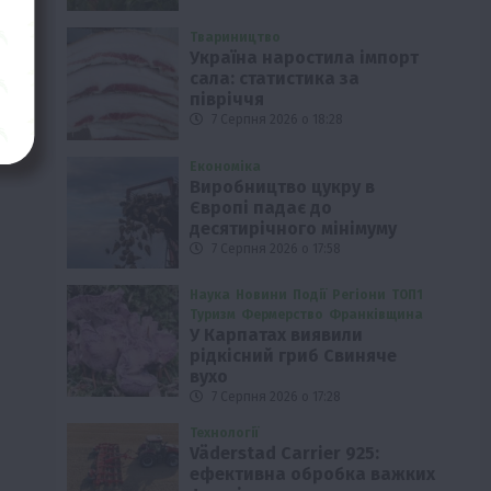
Твариництво
Україна наростила імпорт
сала: статистика за
півріччя
7 Серпня 2026 о 18:28
Економіка
Виробництво цукру в
Європі падає до
десятирічного мінімуму
7 Серпня 2026 о 17:58
Наука
Новини
Події
Регіони
ТОП1
Туризм
Фермерство
Франківщина
У Карпатах виявили
рідкісний гриб Свиняче
вухо
7 Серпня 2026 о 17:28
Технології
Väderstad Carrier 925:
ефективна обробка важких