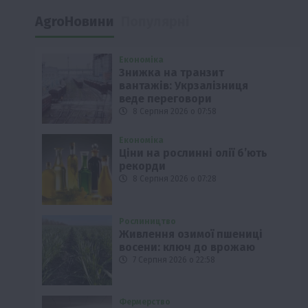
AgroНовини
Популярні
Економіка
Знижка на транзит
вантажів: Укрзалізниця
веде переговори
8 Серпня 2026 о 07:58
Економіка
Ціни на рослинні олії б’ють
рекорди
8 Серпня 2026 о 07:28
Рослиництво
Живлення озимої пшениці
восени: ключ до врожаю
7 Серпня 2026 о 22:58
Фермерство