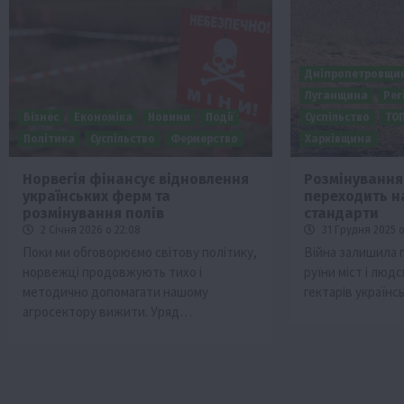
Дніпропетровщи
Луганщина
Рег
Бізнес
Економіка
Новини
Події
Суспільство
ТО
Політика
Суспільство
Фермерство
Харківщина
Норвегія фінансує відновлення
Розмінування 
українських ферм та
переходить н
Бізнес
Галузі АПК
Економіка
Новини
Под
розмінування полів
стандарти
Рослиництво
Суспільство
ТОП1
Фермерст
2 Січня 2026 о 22:08
31 Грудня 2025 о
Поки ми обговорюємо світову політику,
Війна залишила 
Кредити для аграріїв під заставу вро
норвежці продовжують тихо і
руїни міст і люд
новою програмою від Уряду
методично допомагати нашому
гектарів україн
1 Серпня 2026 о 11:58
агросектору вижити. Уряд…