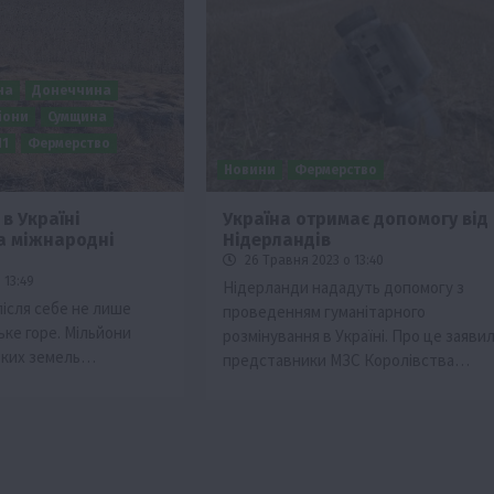
на
Донеччина
іони
Сумщина
П1
Фермерство
Новини
Фермерство
в Україні
Україна отримає допомогу від
а міжнародні
Нідерландів
ії
Бізнес
Новини
Офіційно
Події
Суспільство
26 Травня 2023 о 13:40
во
ТОП1
Фермерство
 13:49
Нідерланди нададуть допомогу з
після себе не лише
проведенням гуманітарного
жаю за
Оренда садової ділянки: як усе оформити
ське горе. Мільйони
розмінування в Україні. Про це заяви
легально та без проблем
ських земель…
представники МЗС Королівства…
5 Серпня 2026 о 20:14