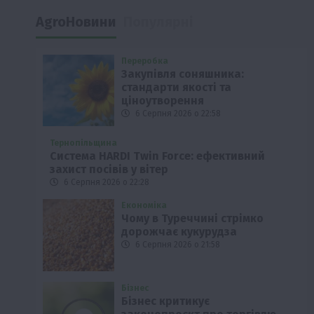
AgroНовини
Популярні
Переробка
Закупівля соняшника:
стандарти якості та
ціноутворення
6 Серпня 2026 о 22:58
Тернопільщина
Система HARDI Twin Force: ефективний
захист посівів у вітер
6 Серпня 2026 о 22:28
Економіка
Чому в Туреччині стрімко
дорожчає кукурудза
6 Серпня 2026 о 21:58
Бізнес
Бізнес критикує