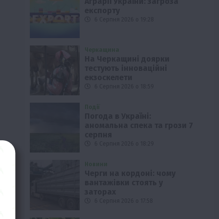
Аграрії України: загроза
експорту
6 Серпня 2026 о 19:28
Черкащина
На Черкащині доярки
тестують інноваційні
екзоскелети
6 Серпня 2026 о 18:59
Події
Погода в Україні:
аномальна спека та грози 7
серпня
6 Серпня 2026 о 18:29
Новини
Черги на кордоні: чому
вантажівки стоять у
заторах
6 Серпня 2026 о 17:58