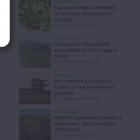
Вінниччина
Вирощування артишоків:
чи вигідно фермерам в
Україні
6 Серпня 2026 о 17:28
Закарпаття
Лохина на Закарпатті:
врожайність 3 кг з куща у
горах
6 Серпня 2026 о 16:58
Технології
Як Cropwise допомагає
Alebor Group економити
ресурси
6 Серпня 2026 о 16:28
Рослиництво
Врожай цукрових буряків у
Німеччині: антирекорд з
1990 року
6 Серпня 2026 о 15:58