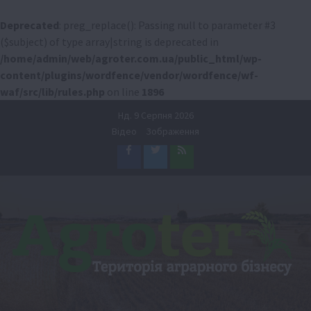
Deprecated
: preg_replace(): Passing null to parameter #3
($subject) of type array|string is deprecated in
/home/admin/web/agroter.com.ua/public_html/wp-
content/plugins/wordfence/vendor/wordfence/wf-
waf/src/lib/rules.php
on line
1896
Перейти
Нд. 9 Серпня 2026
до
Відео
Зображення
вмісту
Facebook
Twitter
Feed