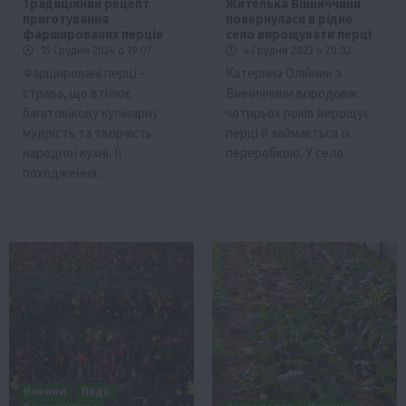
Традиційний рецепт
Жителька Вінниччини
приготування
повернулася в рідне
фаршированих перців
село вирощувати перці
15 Грудня 2024 о 19:07
4 Грудня 2023 о 20:02
Фаршировані перці –
Катерина Олійник з
страва, що втілює
Вінниччини впродовж
багатовікову кулінарну
чотирьох років вирощує
мудрість та творчість
перці й займається їх
народної кухні. Її
переробкою. У село…
походження…
Новини
Події