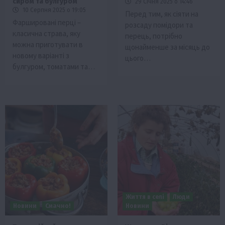
сиром та булгуром
29 Січня 2025 о 14:46
10 Серпня 2025 о 19:05
Перед тим, як сіяти на
Фаршировані перці –
розсаду помідори та
класична страва, яку
перець, потрібно
можна приготувати в
щонайменше за місяць до
новому варіанті з
цього…
булгуром, томатами та…
Життя в селі
Люди
Новини
Смачно!
Новини