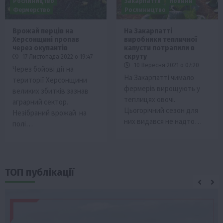
Рослиництво
Закарпаття
Новини
Фермерство
Рослиництво
Врожай перців на
На Закарпатті
Херсонщині пропав
виробники тепличної
через окупантів
капусти потрапили в
скруту
17 Листопада 2022 о 19:47
10 Вересня 2021 о 07:20
Через бойові дії на
На Закарпатті чимало
території Херсонщини
фермерів вирощують у
великих збитків зазнав
теплицях овочі.
аграрний сектор.
Цьогорічний сезон для
Незібраний врожай на
них видався не надто…
полі…
ТОП публікації