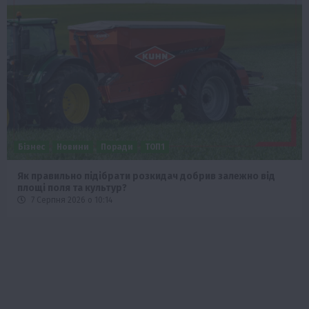
Бізнес
Новини
Офіційно
Події
Суспільство
ТОП1
Фермерство
Оренда садової ділянки: як усе оформити легально та
без проблем
5 Серпня 2026 о 20:14