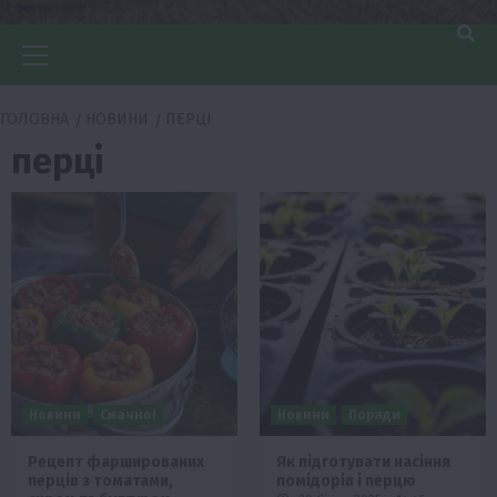
Головне
меню
ГОЛОВНА
НОВИНИ
ПЕРЦІ
перці
Новини
Смачно!
Новини
Поради
Рецепт фаршированих
Як підготувати насіння
перців з томатами,
помідорів і перцю