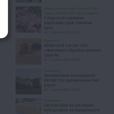
Наука
Новини
Події
Регіони
ТОП1
Туризм
Фермерство
Франківщина
У Карпатах виявили
рідкісний гриб Свиняче
вухо
7 Серпня 2026 о 17:28
Технології
Väderstad Carrier 925:
ефективна обробка важких
ґрунтів
7 Серпня 2026 о 16:58
Технології
Алюмінієвий напівпричіп
KRONE SX: перевезення без
втрат
7 Серпня 2026 о 16:28
Економіка
Світові ціни на рослинні
олії досягли чотирирічного