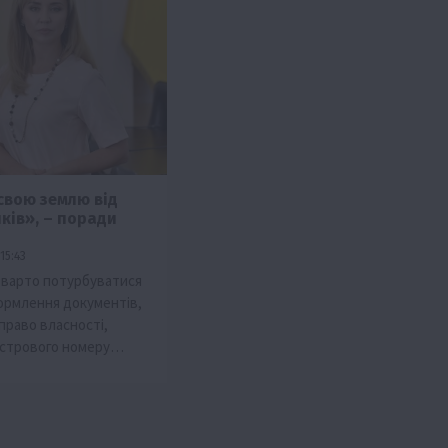
свою землю від
ків», – поради
15:43
 варто потурбуватися
ормлення документів,
право власності,
астрового номеру…