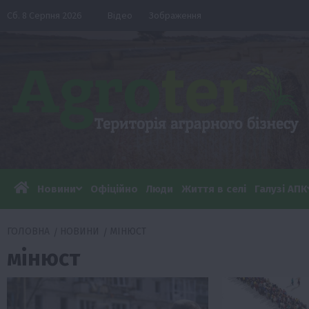
Перейти
Сб. 8 Серпня 2026
Відео
Зображення
до
вмісту
Новини
Офіційно
Люди
Життя в селі
Галузі АПК
ГОЛОВНА
НОВИНИ
МІНЮСТ
мінюст