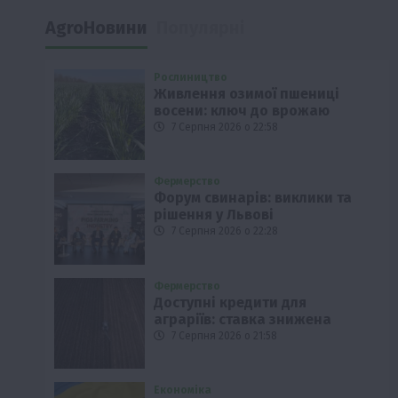
AgroНовини
Популярні
Рослиництво
Живлення озимої пшениці
восени: ключ до врожаю
7 Серпня 2026 о 22:58
Фермерство
Форум свинарів: виклики та
рішення у Львові
7 Серпня 2026 о 22:28
Фермерство
Доступні кредити для
аграріїв: ставка знижена
7 Серпня 2026 о 21:58
Економіка