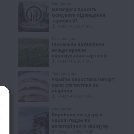
Економіка
Металурги просять
скасувати підвищення
тарифів УЗ
7 Серпня 2026 о 19:28
Рослиництво
Глобальне потепління
зміщує ареали
вирощування картоплі
7 Серпня 2026 о 18:58
Твариництво
Україна наростила імпорт
сала: статистика за
півріччя
7 Серпня 2026 о 18:28
Економіка
Виробництво цукру в
Європі падає до
десятирічного мінімуму
7 Серпня 2026 о 17:58