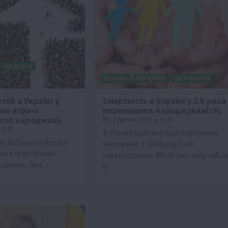
Офіційно
Новини
Офіційно
Суспільство
тей в Україні у
Смертність в Україні у 2,8 раза
же втричі
перевищила народжуваність
Події
Наука
Новини
Події
Регіони
ТОП1
Туризм
исло народжень
1 Лютого 2025 о 13:01
Фермерство
Франківщина
15:15
В Україні відбувається скорочення
і 2025 року в Україні
населення. У 2024 році було
грн від
У Карпатах виявили рідкісний гриб Свиня
же втричі більше
зареєстровано 495,09 тис. смертей, 
вухо
ароджень. Про…
в…
7 Серпня 2026 о 17:28