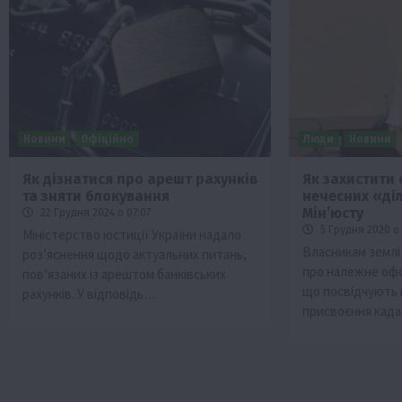
Новини
Офіційно
Люди
Новини
Як дізнатися про арешт рахунків
Як захистити 
та зняти блокування
нечесних «діл
Мін’юсту
22 Грудня 2024 о 07:07
5 Грудня 2020 о 
Міністерство юстиції України надало
Власникам землі
роз’яснення щодо актуальних питань,
про належне оф
пов’язаних із арештом банківських
що посвідчують 
рахунків. У відповідь…
присвоєння кад