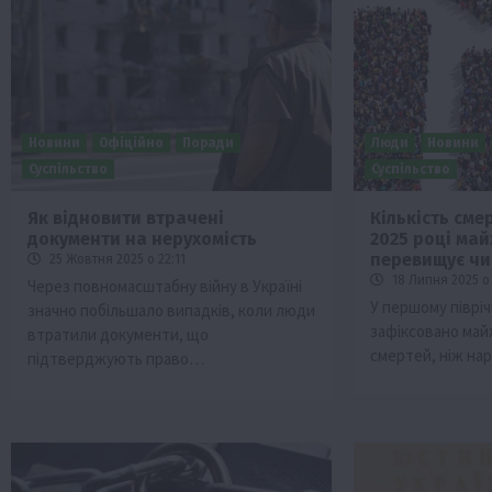
Новини
Офіційно
Поради
Люди
Новини
Суспільство
Суспільство
Як відновити втрачені
Кількість смер
документи на нерухомість
2025 році май
Бізнес
Економіка
Життя в селі
Новини
перевищує ч
25 Жовтня 2025 о 22:11
ТОП1
Фермерство
18 Липня 2025 о 
Через повномасштабну війну в Україні
У першому піврічч
значно побільшало випадків, коли люди
Аграрії отримають кредити до 10 млн 
зафіксовано май
втратили документи, що
Sense Bank
смертей, ніж н
підтверджують право…
4 Серпня 2026 о 12:08