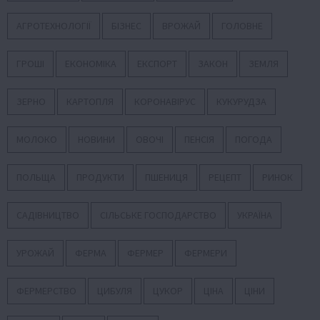
АГРОТЕХНОЛОГІЇ
БІЗНЕС
ВРОЖАЙ
ГОЛОВНЕ
ГРОШІ
ЕКОНОМІКА
ЕКСПОРТ
ЗАКОН
ЗЕМЛЯ
ЗЕРНО
КАРТОПЛЯ
КОРОНАВІРУС
КУКУРУДЗА
МОЛОКО
НОВИНИ
ОВОЧІ
ПЕНСІЯ
ПОГОДА
ПОЛЬЩА
ПРОДУКТИ
ПШЕНИЦЯ
РЕЦЕПТ
РИНОК
САДІВНИЦТВО
СІЛЬСЬКЕ ГОСПОДАРСТВО
УКРАЇНА
УРОЖАЙ
ФЕРМА
ФЕРМЕР
ФЕРМЕРИ
ФЕРМЕРСТВО
ЦИБУЛЯ
ЦУКОР
ЦІНА
ЦІНИ