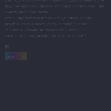
Для людей, руки яких натомлені працею, які знають ціну
щедрому врожаю, справжні господарі на своїй землі, які
хочуть, щоб вона квітла.
Історії про життя невтомних трудівників, новини
агробізнесу та як вести розумне господарство.
Усе і навіть більше ви зможете прочитати на
спеціалізованому аграрному сайті
“Агротер”
!