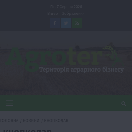
Перейти
Пт. 7 Серпня 2026
до
Відео
Зображення
вмісту
Facebook
Twitter
Feed
Головне
меню
ГОЛОВНА
НОВИНИ
КНОПКОДАВ
кнопкодав