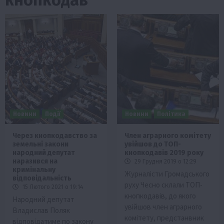
Новини
Події
Новини
Політика
Через кнопкодавство за
Член аграрного комітету
земельні закони
увійшов до ТОП-
народний депутат
кнопкодавів 2019 року
наразився на
29 Грудня 2019 о 12:29
кримінальну
Журналісти Громадського
відповідальність
руху Чесно склали ТОП-
15 Лютого 2021 о 19:14
кнопкодавів, до якого
Народний депутат
увійшов член аграрного
Владислав Поляк
комітету, предстанвник
відповідатиме по закону