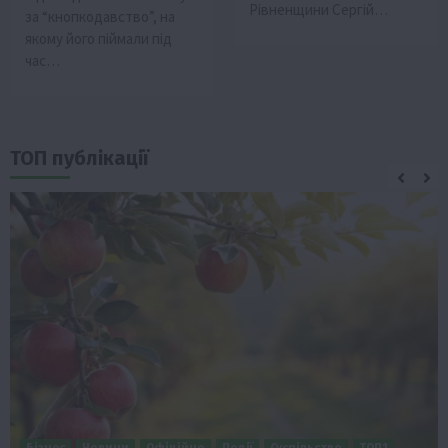
Рівненщини Сергій…
за “кнопкодавство”, на
якому його піймали під
час…
ТОП публікації
Бізнес
Новини
Офіційно
Події
Суспільство
ТОП1