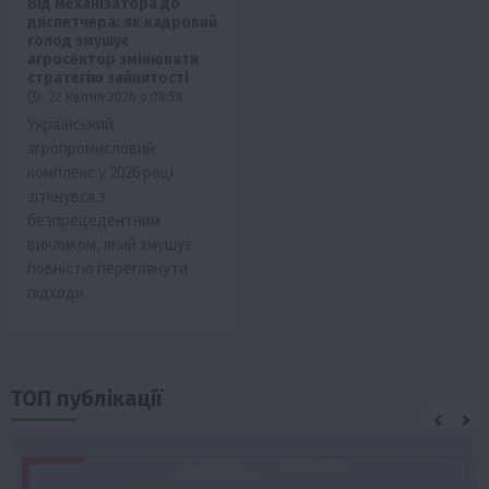
Від механізатора до
диспетчера: як кадровий
голод змушує
агросектор змінювати
стратегію зайнятості
22 Квітня 2026 о 08:58
Український
агропромисловий
комплекс у 2026 році
зіткнувся з
безпрецедентним
викликом, який змушує
повністю переглянути
підходи…
ТОП публікації