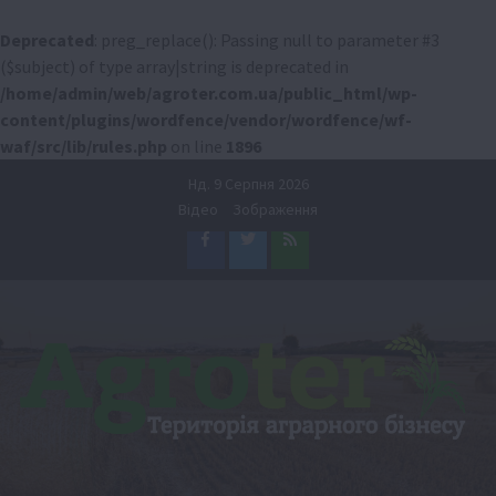
Deprecated
: preg_replace(): Passing null to parameter #3
($subject) of type array|string is deprecated in
/home/admin/web/agroter.com.ua/public_html/wp-
content/plugins/wordfence/vendor/wordfence/wf-
waf/src/lib/rules.php
on line
1896
Перейти
Нд. 9 Серпня 2026
до
Відео
Зображення
вмісту
Facebook
Twitter
Feed