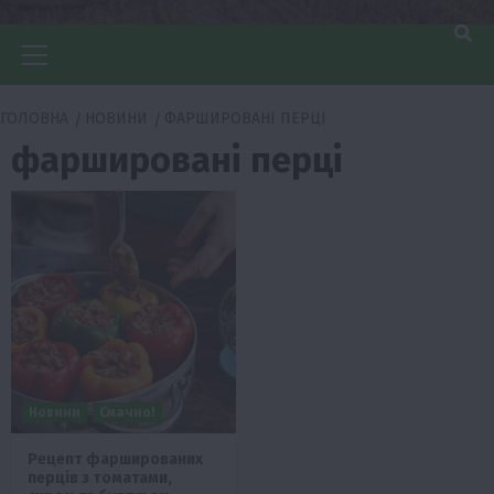
Головне
меню
ГОЛОВНА
НОВИНИ
ФАРШИРОВАНІ ПЕРЦІ
фаршировані перці
Новини
Смачно!
Рецепт фаршированих
перців з томатами,