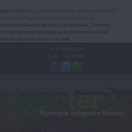
Deprecated
: preg_replace(): Passing null to parameter #3
($subject) of type array|string is deprecated in
/home/admin/web/agroter.com.ua/public_html/wp-
content/plugins/wordfence/vendor/wordfence/wf-
waf/src/lib/rules.php
on line
1896
Перейти
Сб. 8 Серпня 2026
до
Відео
Зображення
вмісту
Facebook
Twitter
Feed