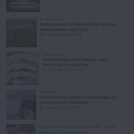
Рослиництво
Глобальне потепління зміщує ареали
вирощування картоплі
7 Серпня 2026 о 18:58
Твариництво
Україна наростила імпорт сала:
статистика за півріччя
7 Серпня 2026 о 18:28
Економіка
Виробництво цукру в Європі падає до
десятирічного мінімуму
7 Серпня 2026 о 17:58
Наука
Новини
Події
Регіони
ТОП1
Туризм
Фермерство
Франківщина