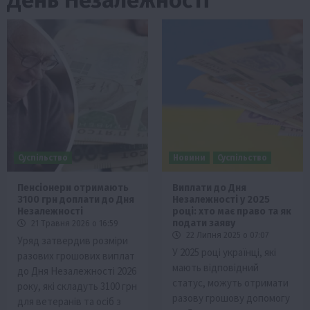
Суспільство
Новини
Суспільство
Пенсіонери отримають
Виплати до Дня
3100 грн доплати до Дня
Незалежності у 2025
Незалежності
році: хто має право та як
подати заяву
21 Травня 2026 о 16:59
22 Липня 2025 о 07:07
Уряд затвердив розміри
У 2025 році українці, які
разових грошових виплат
мають відповідний
до Дня Незалежності 2026
статус, можуть отримати
року, які складуть 3100 грн
разову грошову допомогу
для ветеранів та осіб з