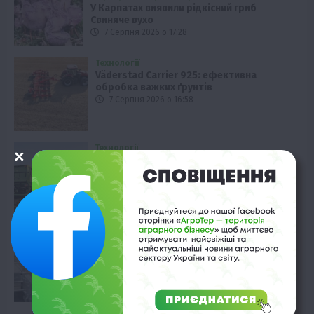
У Карпатах виявили рідкісний гриб
Свиняче вухо
7 Серпня 2026 о 17:28
Технології
Väderstad Carrier 925: ефективна
обробка важких ґрунтів
7 Серпня 2026 о 16:58
Технології
Алюмінієвий напівпричіп KRONE SX:
перевезення без втрат
7 Серпня 2026 о 16:28
Економіка
Світові ціни на рослинні олії досягли
чотирирічного піку
7 Серпня 2026 о 15:58