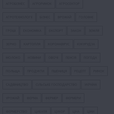
АГРОБІЗНЕС
АГРОРИНОК
АГРОСЕКТОР
АГРОТЕХНОЛОГІЇ
БІЗНЕС
ВРОЖАЙ
ГОЛОВНЕ
ГРОШІ
ЕКОНОМІКА
ЕКСПОРТ
ЗАКОН
ЗЕМЛЯ
ЗЕРНО
КАРТОПЛЯ
КОРОНАВІРУС
КУКУРУДЗА
МОЛОКО
НОВИНИ
ОВОЧІ
ПЕНСІЯ
ПОГОДА
ПОЛЬЩА
ПРОДУКТИ
ПШЕНИЦЯ
РЕЦЕПТ
РИНОК
САДІВНИЦТВО
СІЛЬСЬКЕ ГОСПОДАРСТВО
УКРАЇНА
УРОЖАЙ
ФЕРМА
ФЕРМЕР
ФЕРМЕРИ
ФЕРМЕРСТВО
ЦИБУЛЯ
ЦУКОР
ЦІНА
ЦІНИ