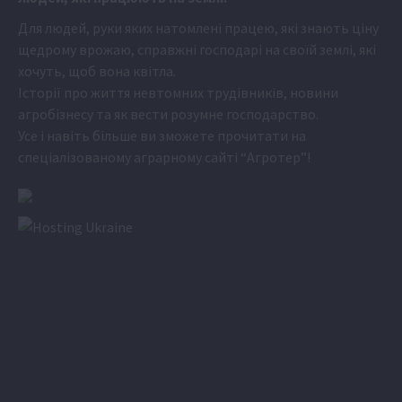
Для людей, руки яких натомлені працею, які знають ціну
щедрому врожаю, справжні господарі на своїй землі, які
хочуть, щоб вона квітла.
Історії про життя невтомних трудівників, новини
агробізнесу та як вести розумне господарство.
Усе і навіть більше ви зможете прочитати на
спеціалізованому аграрному сайті
“Агротер”
!