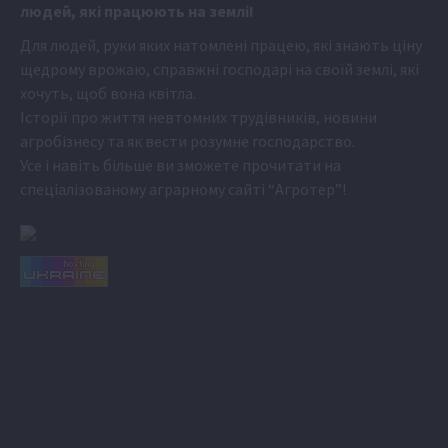
людей, які працюють на землі!
Для людей, руки яких натомлені працею, які знають ціну
щедрому врожаю, справжні господарі на своїй землі, які
хочуть, щоб вона квітла.
Історії про життя невтомних трудівників, новини
агробізнесу та як вести розумне господарство.
Усе і навіть більше ви зможете прочитати на
спеціалізованому аграрному сайті
“Агротер”
!