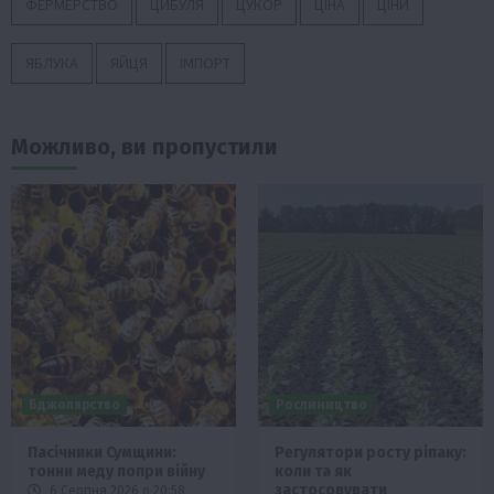
ФЕРМЕРСТВО
ЦИБУЛЯ
ЦУКОР
ЦІНА
ЦІНИ
ЯБЛУКА
ЯЙЦЯ
ІМПОРТ
Можливо, ви пропустили
Бджолярство
Рослиництво
Пасічники Сумщини:
Регулятори росту ріпаку:
тонни меду попри війну
коли та як
застосовувати
6 Серпня 2026 о 20:58