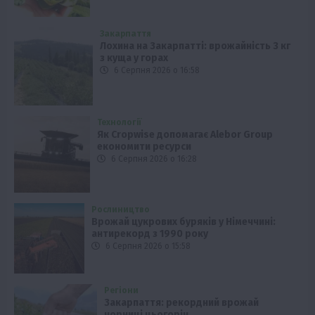
Закарпаття
Лохина на Закарпатті: врожайність 3 кг
з куща у горах
6 Серпня 2026 о 16:58
Технології
Як Cropwise допомагає Alebor Group
економити ресурси
6 Серпня 2026 о 16:28
Рослиництво
Врожай цукрових буряків у Німеччині:
антирекорд з 1990 року
6 Серпня 2026 о 15:58
Регіони
Закарпаття: рекордний врожай
чорниці цьогоріч