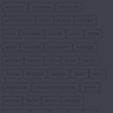
АГРОБІЗНЕС
АГРОРИНОК
АГРОСЕКТОР
АГРОТЕХНОЛОГІЇ
БІЗНЕС
ВРОЖАЙ
ГОЛОВНЕ
ГРОШІ
ЕКОНОМІКА
ЕКСПОРТ
ЗАКОН
ЗЕМЛЯ
ЗЕРНО
КАРТОПЛЯ
КОРОНАВІРУС
КУКУРУДЗА
МОЛОКО
НОВИНИ
ОВОЧІ
ПЕНСІЯ
ПОГОДА
ПОЛЬЩА
ПРОДУКТИ
ПШЕНИЦЯ
РЕЦЕПТ
РИНОК
САДІВНИЦТВО
СІЛЬСЬКЕ ГОСПОДАРСТВО
УКРАЇНА
УРОЖАЙ
ФЕРМА
ФЕРМЕР
ФЕРМЕРИ