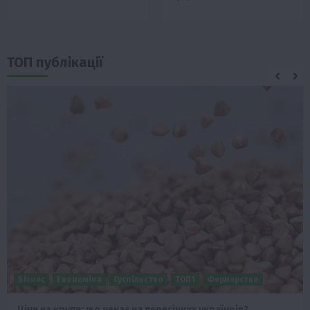
ТОП публікації
Бізнес
Економіка
Суспільство
ТОП1
Фермерство
Ціни на крупи: що чекає на пересічних українців?