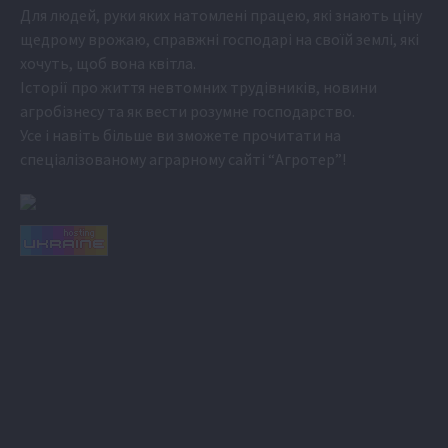
Для людей, руки яких натомлені працею, які знають ціну
щедрому врожаю, справжні господарі на своїй землі, які
хочуть, щоб вона квітла.
Історії про життя невтомних трудівників, новини
агробізнесу та як вести розумне господарство.
Усе і навіть більше ви зможете прочитати на
спеціалізованому аграрному сайті
“Агротер”
!