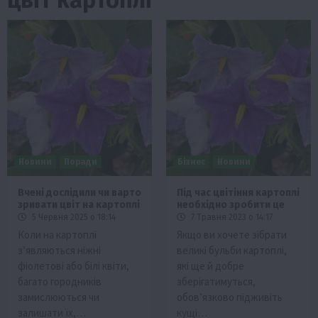
Новини
Поради
Бізнес
Новини
Вчені дослідили чи варто
Під час цвітіння картоплі
зривати цвіт на картоплі
необхідно зробити це
5 Червня 2025 о 18:14
7 Травня 2023 о 14:17
Коли на картоплі
Якщо ви хочете зібрати
з’являються ніжні
великі бульби картоплі,
фіолетові або білі квіти,
які ще й добре
багато городників
зберігатимуться,
замислюються чи
обов’язково підживіть
залишати їх,…
кущі…