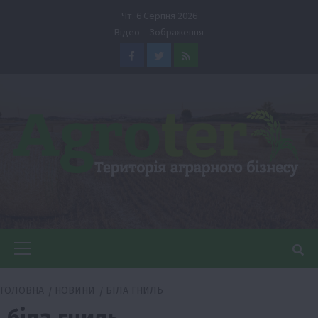
Перейти
Чт. 6 Серпня 2026
до
Відео
Зображення
вмісту
Facebook
Twitter
Feed
Головне
меню
ГОЛОВНА
НОВИНИ
БІЛА ГНИЛЬ
біла гниль