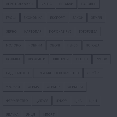
АГРОТЕХНОЛОГІЇ
БІЗНЕС
ВРОЖАЙ
ГОЛОВНЕ
ГРОШІ
ЕКОНОМІКА
ЕКСПОРТ
ЗАКОН
ЗЕМЛЯ
ЗЕРНО
КАРТОПЛЯ
КОРОНАВІРУС
КУКУРУДЗА
МОЛОКО
НОВИНИ
ОВОЧІ
ПЕНСІЯ
ПОГОДА
ПОЛЬЩА
ПРОДУКТИ
ПШЕНИЦЯ
РЕЦЕПТ
РИНОК
САДІВНИЦТВО
СІЛЬСЬКЕ ГОСПОДАРСТВО
УКРАЇНА
УРОЖАЙ
ФЕРМА
ФЕРМЕР
ФЕРМЕРИ
ФЕРМЕРСТВО
ЦИБУЛЯ
ЦУКОР
ЦІНА
ЦІНИ
ЯБЛУКА
ЯЙЦЯ
ІМПОРТ