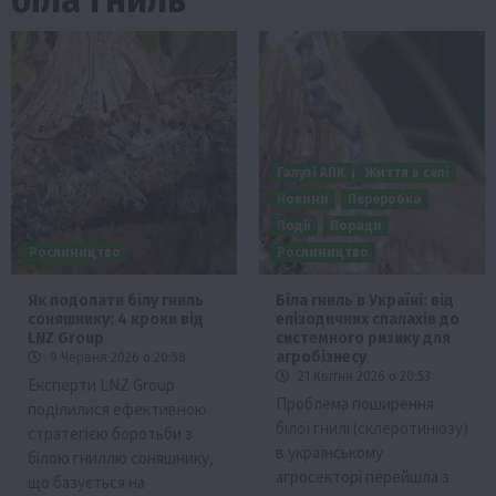
Галузі АПК
Життя в селі
Новини
Переробка
Події
Поради
Рослиництво
Рослиництво
Як подолати білу гниль
Біла гниль в Україні: від
соняшнику: 4 кроки від
епізодичних спалахів до
LNZ Group
системного ризику для
агробізнесу
9 Червня 2026 о 20:58
21 Квітня 2026 о 20:53
Експерти LNZ Group
Проблема поширення
поділилися ефективною
білої гнилі (склеротиніозу)
стратегією боротьби з
в українському
білою гниллю соняшнику,
агросекторі перейшла з
що базується на