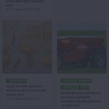
рідкісний гриб Свиняче
вухо
7 Серпня 2026 о 17:28
ЕКОНОМІКА
БІЗНЕС
НОВИНИ
Уряд оновив механізм
ПОРАДИ
ТОП1
мінімальних експортних
Як правильно підібрати
цін на агро
розкидач добрив
7 Серпня 2026 о 15:28
залежно від площі поля
та культур?