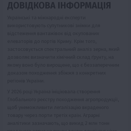
ДОВІДКОВА ІНФОРМАЦІЯ
Українські та міжнародні експерти
використовують супутникові знімки для
відстеження вантажівок від окупованих
елеваторів до портів Криму. Крім того,
застосовується спектральний аналіз зерна, який
дозволяє визначити хімічний склад ґрунту, на
якому воно було вирощене, що є беззаперечним
доказом походження збіжжя з конкретних
регіонів України.
У 2026 році Україна ініціювала створення
Глобального реєстру походження агропродукції,
щоб унеможливити легалізацію вкраденого
товару через порти третіх країн. Аграрні
аналітики зазначають, що викид 2 млн тонн
краденого зерна на ринок також демпінгує ціни,