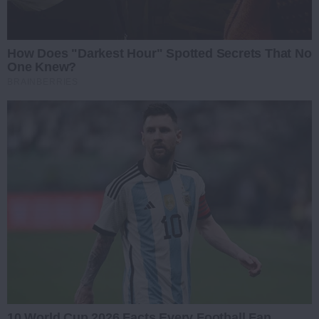
How Does "Darkest Hour" Spotted Secrets That No
One Knew?
BRAINBERRIES
10 World Cup 2026 Facts Every Football Fan