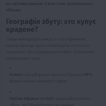
на світових ринках 2 млн тонн українського
збіжжя.
Географія збуту: хто купує
крадене?
Попри міжнародні санкції та застереження,
країна-агресор зуміла налагодити логістичні
ланцюжки збуту вкраденого майна. Основними
напрямками стали:
Єгипет:
на цей ринок припало близько
40%
відвантажень краденого зерна.
Країни Африки та Азії:
традиційні регіони
збуту, де РФ маніпулює питаннями