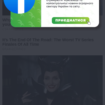
Why this ordinary drink is the secret to feeling
your best every day
CTA FAVORITE
It's The End Of The Road: The Worst TV Series
Finales Of All Time
BRAINBERRIES