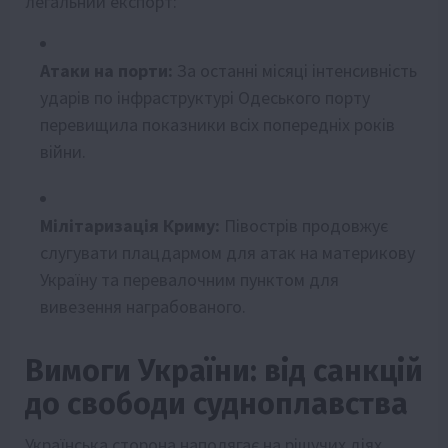
легальний експорт:
Атаки на порти:
За останні місяці інтенсивність
ударів по інфраструктурі Одеського порту
перевищила показники всіх попередніх років
війни.
Мілітаризація Криму:
Півострів продовжує
слугувати плацдармом для атак на материкову
Україну та перевалочним пунктом для
вивезення награбованого.
Вимоги України: від санкцій
до свободи судноплавства
Українська сторона наполягає на рішучих діях