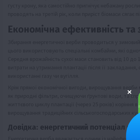
густу крону, яка самостійно пригнічує небажану рос
проводять на третій рік, коли приріст біомаси сягає п
Економічна ефективність та 
Збирання енергетичної верби проводиться у зимовий 
цього використовують спеціальні комбайни, які одноч
Середня врожайність сухої маси становить від 10 до 
витрати на утримання плантації після її закладання, 
використанні газу чи вугілля.
Крім прямої економічної вигоди, вирощування верби
як природні фільтри, очищуючи ґрунтові води, та сп
життєвого циклу плантації (через 25 років) коріння 
вирощування традиційних сільськогосподарських кул
Довідка: енергетичний потенціал вер
Енергетична верба вважається одним із найефективн