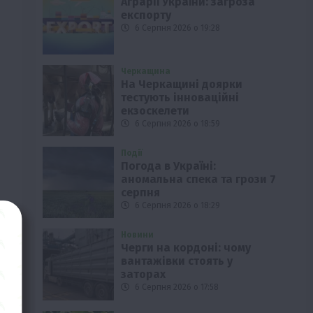
Аграрії України: загроза
експорту
6 Серпня 2026 о 19:28
Черкащина
На Черкащині доярки
тестують інноваційні
екзоскелети
6 Серпня 2026 о 18:59
Події
Погода в Україні:
аномальна спека та грози 7
серпня
6 Серпня 2026 о 18:29
я
Новини
Черги на кордоні: чому
вантажівки стоять у
заторах
6 Серпня 2026 о 17:58