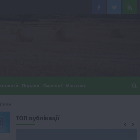
Facebook
Twitter
Feed
хнології
Поради
Смачно!
Магазин
АЛИВА
ТОП публікації