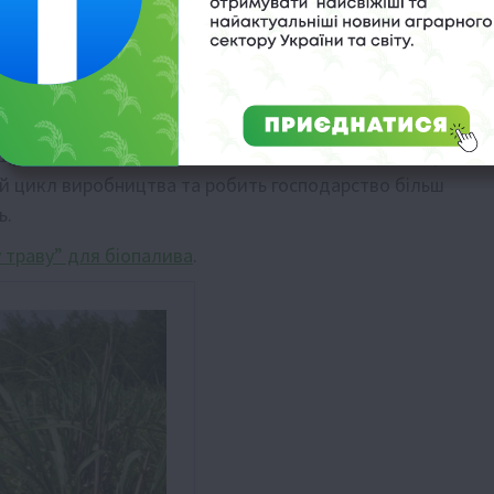
 енергетичною цінністю прирівнюються до 1000 кубометрі
і верби викиди вуглекислого газу в атмосферу
 під час росту, що робить цей вид палива вуглецево-
щує 1–2%, а отримана зола є цінним калійним добривом,
ий цикл виробництва та робить господарство більш
ь.
 траву” для біопалива
.