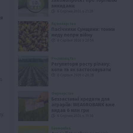
законопроєкт про торгівлю
викидами
6 Серпня 2026 о 21:28
ля
Бджолярство
Пасічники Сумщини: тонни
меду попри війну
6 Серпня 2026 о 20:58
Рослиництво
Регулятори росту ріпаку:
коли та як застосовувати
и
6 Серпня 2026 о 20:28
о
Фермерство
Беззаставні кредити для
аграріїв: WEAGROBANK вже
видав 6 млн грн
у.
6 Серпня 2026 о 19:58
Економіка