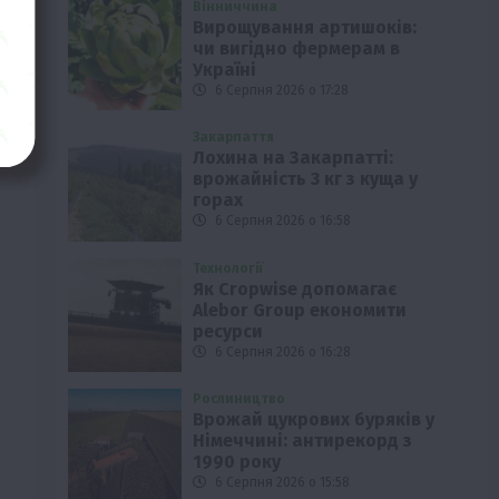
Вінниччина
в
Вирощування артишоків:
чи вигідно фермерам в
Україні
6 Серпня 2026 о 17:28
Закарпаття
Лохина на Закарпатті:
врожайність 3 кг з куща у
горах
6 Серпня 2026 о 16:58
Технології
Як Cropwise допомагає
Alebor Group економити
ресурси
6 Серпня 2026 о 16:28
Рослиництво
Врожай цукрових буряків у
Німеччині: антирекорд з
1990 року
6 Серпня 2026 о 15:58