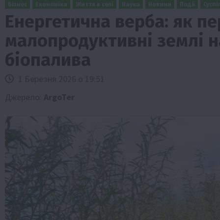
Бізнес
Економіка
Життя в селі
Наука
Новини
Події
Суспі
Енергетична верба: як п
малопродуктивні землі н
біопалива
1 Березня 2026 о 19:51
Джерело:
ArgoTer
Бізнес
Галузі АПК
Економіка
Новини
Под
Рослиництво
Суспільство
ТОП1
Фермерст
Кредити для аграріїв під заставу вро
новою програмою від Уряду
1 Серпня 2026 о 11:58