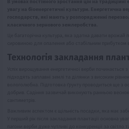
В умовах постійного зростання цін на традиційні 
увагу на біоенергетичні культури. Енергетична ве
господарств, які мають у розпорядженні перезво
класичного зернового землеробства.
Це багаторічна культура, яка здатна давати врожай
сировиною для опалення або стабільним прибутком в
Технологія закладання плант
Успіх вирощування енергетичної верби починається з
підходять заплавні землі та ділянки з високим рівне
вологолюбна. Підготовка ґрунту проводиться ще з ос
добрив. Садіння зазвичай виконують ранньою весною
сантиметрів.
Важливим аспектом є щільність посадки, яка має за
У перший рік після закладання плантації основна ува
пагони верби дуже чутливі до конкуренції за світло 