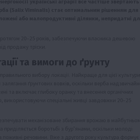
енергоносії українські аграрії все частіше звертають
рба (Salix Viminalis) стає оптимальним рішенням для
ложені або малопродуктивні ділянки, непридатні д
 протягом 20–25 років, забезпечуючи власника дешевою
ід продажу тріски.
ації та вимоги до ґрунту
 правильного вибору локації. Найкраще для цієї культур
м залягання ґрунтових вовків, оскільки верба надзвичайн
ені та включає глибоку оранку та внесення органічних
, використовуючи спеціальні живці завдовжки 20–25
безпечувати механізоване збирання врожаю в майбутньом
га приділяється боротьбі з бур’янами, оскільки молоді
та поживні речовини. Вже з другого року культура формує