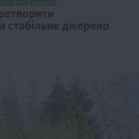
льство
ТОП1
Фермерство
еретворити
а стабільне джерело
ії
Бізнес
Новини
Офіційно
Події
Суспільство
во
ТОП1
Фермерство
жаю за
Оренда садової ділянки: як усе оформити
легально та без проблем
5 Серпня 2026 о 20:14