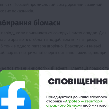
линність. Перший промисловий зріз деревини зазвичай
ікових показників.
збирання біомаси
період, коли припиняється сокорух і листя опадає. Для
асно зрізають стебла та подрібнюють їх на тріску.
15 тонн з одного гектара щорічно. Враховуючи низькі
собівартість отриманої енергії є значно нижчою, ніж при
 має позитивний екологічний ефект. Плантації працюють
рияють відновленню родючості землі. Після закінчення
верби легко видаляється, а поле знову стає придатним дл
ьтур завдяки накопиченому гумусу.
бової тріски
іших видів фітопалива завдяки високій теплотворній