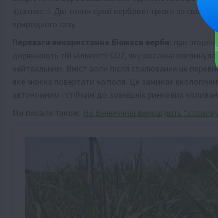
здатності. Дві тонни сухої вербової тріски за своєю
природного газу.
Переваги використання біомаси верби:
при згорянн
дорівнюють тій кількості CO2, яку рослина поглинула
нейтральним. Вміст золи після спалювання не переви
яке можна повертати на поля. Це замикає екологічн
автономним і стійким до зовнішніх ринкових коливан
Ми писали також:
На Вінниччині вирощують “слонову