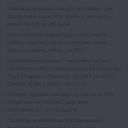
Найбільше подорожчали цибуля та яйця – ціни
зросли більш ніж на 50%. Ковбаса теж коштує
дорого від 120 до 290 грн/кг.
Багато українців додають до салату замість
ковбаси курятину, вартість кілограма тушки
зросла на чверть, а філе – на 20%.
Консервований горошок – невід’ємна частина
святкового салату. У супермаркетах він коштує від
25 до 50 гривень. Огірки теж зросли в ціні. Свіжі –
близько 50 грн, а солоні – 40-70 грн.
Оскільки подорожчали яйця та олія, то на 20%
більше коштує і майонез, адже його
виготовляють із цих продуктів.
“За місяць до новорічних та різдвяних свят
приготувати 3 кілограми олів’є на сім’ю