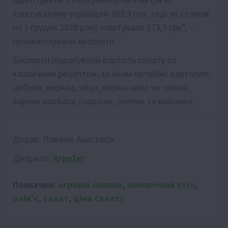
коштуватиме українцям 209,9 грн, тоді як станом
на 1 грудня 2020 року коштувало 173,5 грн”, –
проаналізували експерти.
Експерти підрахували вартість салату за
класичним рецептом, за яким потрібні: картопля,
цибуля, морква, яйця, огірки свіжі чи солоні,
варена ковбаса, горошок, зелень та майонез.
Додав:
Павлюк Анастасія
Джерело:
ArgoTer
Позначки:
аграрні новини
,
новорічний стіл
,
олів’є
,
салат
,
ціна салату