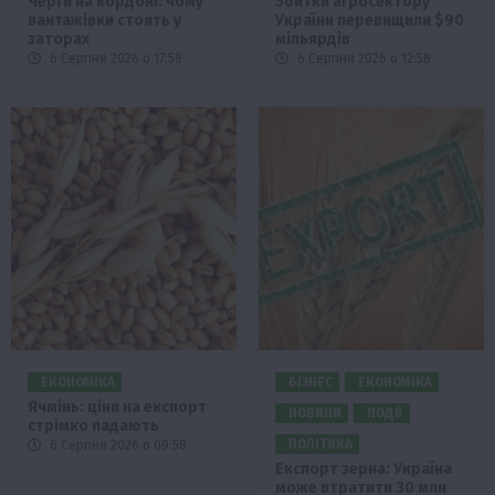
Черги на кордоні: чому
Збитки агросектору
вантажівки стоять у
України перевищили $90
заторах
мільярдів
6 Серпня 2026 о 17:58
6 Серпня 2026 о 12:58
ЕКОНОМІКА
БІЗНЕС
ЕКОНОМІКА
Ячмінь: ціни на експорт
НОВИНИ
ПОДІЇ
стрімко падають
ПОЛІТИКА
6 Серпня 2026 о 09:58
Експорт зерна: Україна
може втратити 30 млн