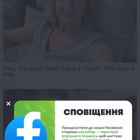
Men, You Don't Need Viagra If You Do This Once A
Day
MEDVI