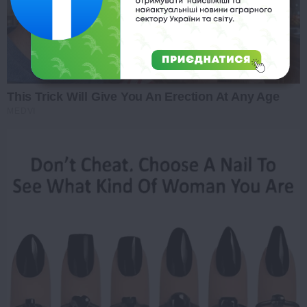
This Trick Will Give You An Erection At Any Age
MEDVI