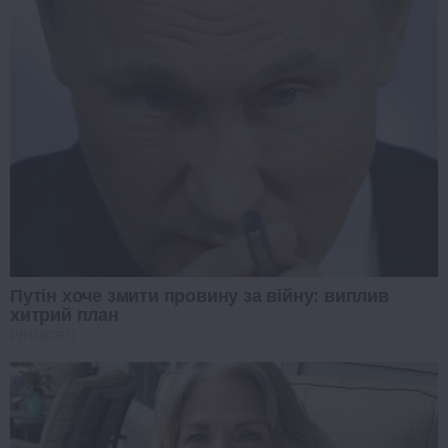
Путін хоче змити провину за війну: виплив
хитрий план
PROZORO