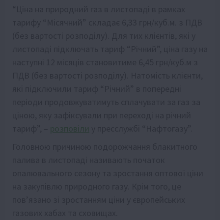
“Ціна на природний газ в листопаді в рамках
тарифу “Місячний” складає 6,33 грн/куб.м. з ПДВ
(без вартості розподілу). Для тих клієнтів, які у
листопаді підключать тариф “Річний”, ціна газу на
наступні 12 місяців становитиме 6,45 грн/куб.м з
ПДВ (без вартості розподілу). Натомість клієнти,
які підключили тариф “Річний” в попередні
періоди продовжуватимуть сплачувати за газ за
ціною, яку зафіксували при переході на річний
тариф”, –
розповіли
у пресслужбі “Нафтогазу”.
Головною причиною подорожчання блакитного
палива в листопаді називають початок
опалювального сезону та зростання оптової ціни
на закупівлю природного газу. Крім того, це
пов’язано зі зростанням ціни у європейських
газових хабах та сховищах.