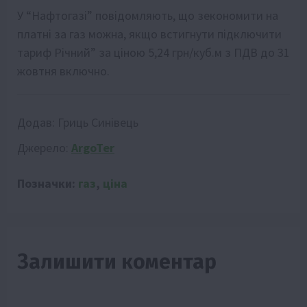
У “Нафтогазі” повідомляють, що зекономити на
платні за газ можна, якщо встигнути підключити
тариф Річний” за ціною 5,24 грн/куб.м з ПДВ до 31
жовтня включно.
Додав:
Гриць Синівець
Джерело:
ArgoTer
Позначки:
газ
,
ціна
Залишити коментар