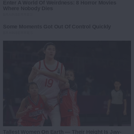
Enter A World Of Weirdness: 8 Horror Movies
Where Nobody Dies
BRAINBERRIES
Some Moments Got Out Of Control Quickly
BRAINBERRIES
Tallest Women On Earth — Their Height Is Jaw-