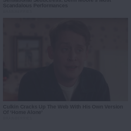
Sensational Seductress: Demi Moore's Most
Scandalous Performances
BRAINBERRIES
Culkin Cracks Up The Web With His Own Version
Of ‘Home Alone’
BRAINBERRIES