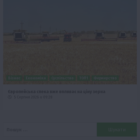
Бізнес
Економіка
Життя в селі
Новини
Події
ТОП1
Фермерство
Аграрії отримають кредити до 10 млн грн від Sense Bank
4 Серпня 2026 о 12:08
Пошук: