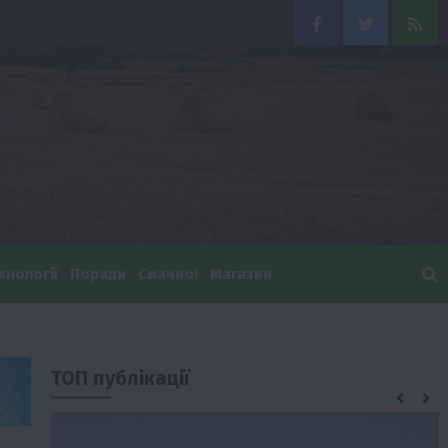
Facebook
Twitter
Feed
хнології
Поради
Смачно!
Магазин
И
ТОП публікації