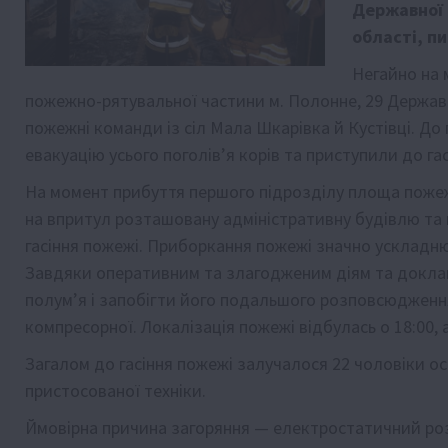
Державної 
області, п
Негайно на 
пожежно-рятувальної частини м. Полонне, 29 Державн
пожежні команди із сіл Мала Шкарівка й Кустівці. Д
евакуацію усього поголів’я корів та приступили до г
На момент прибуття першого підрозділу площа пожежі
на впритул розташовану адміністративну будівлю та 
гасіння пожежі. Приборкання пожежі значно ускладню
Завдяки оперативним та злагодженим діям та докла
полум’я і запобігти його подальшого розповсюдженн
компресорної. Локалізація пожежі відбулась о 18:00, а 
Загалом до гасіння пожежі залучалося 22 чоловіки о
пристосованої техніки.
Ймовірна причина загоряння — електростатичний ро