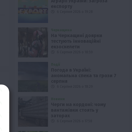
Аграрії України: загроза
експорту
6 Серпня 2026 о 19:28
Черкащина
На Черкащині доярки
тестують інноваційні
екзоскелети
6 Серпня 2026 о 18:59
Події
Погода в Україні:
аномальна спека та грози 7
серпня
6 Серпня 2026 о 18:29
Новини
Черги на кордоні: чому
вантажівки стоять у
заторах
6 Серпня 2026 о 17:58