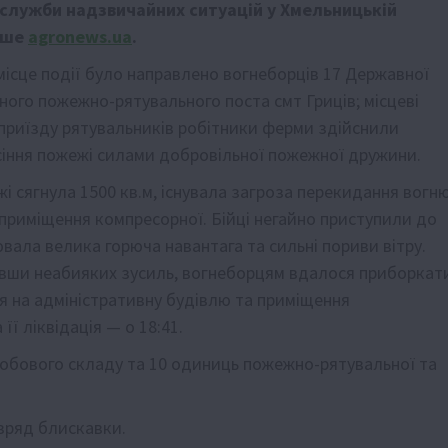
служби надзвичайних ситуацій у Хмельницькій
ише
agronews.ua
.
місце події було направлено вогнеборців 17 Державної
ого пожежно-рятувального поста смт Гриців; місцеві
о приїзду рятувальників робітники ферми здійснили
асіння пожежі силами добровільної пожежної дружини.
 сягнула 1500 кв.м, існувала загроза перекидання вогн
приміщення компресорної. Бійці негайно приступили до
вала велика горюча навантага та сильні пориви вітру.
вши неабияких зусиль, вогнеборцям вдалося приборкат
я на адміністративну будівлю та приміщення
її ліквідація — о 18:41.
собового складу та 10 одиниць пожежно-рятувальної та
зряд блискавки.