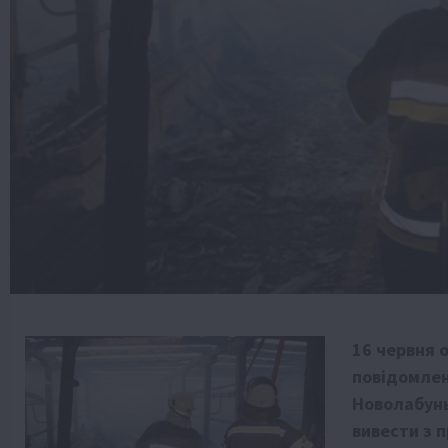
16 червня 
повідомлен
Новолабунь
вивести з 