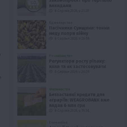
законопроєкт про торгівлю
викидами
6 Серпня 2026 о 21:28
Бджолярство
Пасічники Сумщини: тонни
меду попри війну
6 Серпня 2026 о 20:58
ю
Рослиництво
Регулятори росту ріпаку:
коли та як застосовувати
6 Серпня 2026 о 20:28
и
Фермерство
Беззаставні кредити для
аграріїв: WEAGROBANK вже
видав 6 млн грн
6 Серпня 2026 о 19:58
Економіка