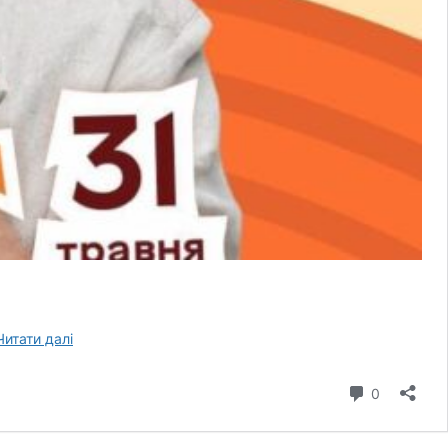
Кулінарний
Читати далі
майстер-
клас
коментар
0
на
«Фест
Молоко