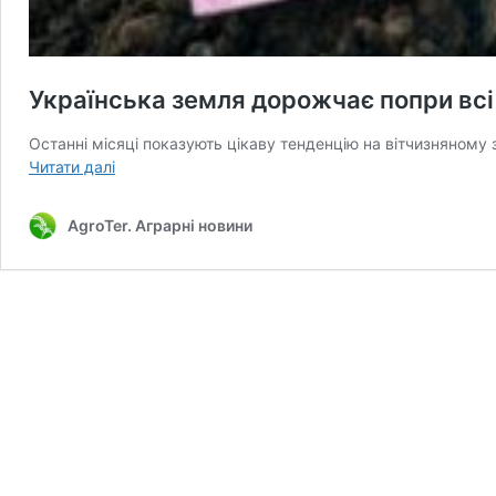
Українська земля дорожчає попри всі
Останні місяці показують цікаву тенденцію на вітчизняному
Українська
Читати далі
земля
дорожчає
AgroTer. Аграрні новини
попри
всі
негаразди