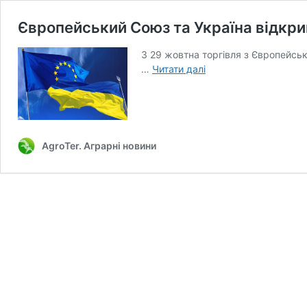
Європейський Союз та Україна відкри
З 29 жовтна торгівля з Європейсь
Європейський
…
Читати далі
Союз
та
Україна
відкривають
нову
AgroTer. Аграрні новини
сторінку
співпраці