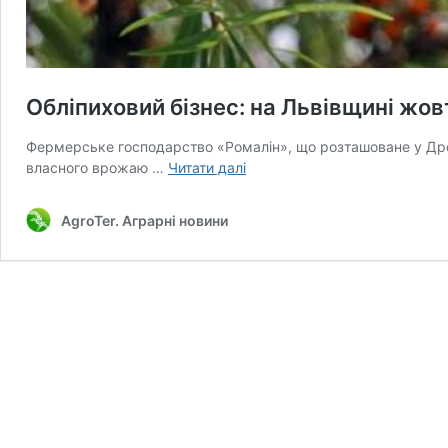
Обліпиховий бізнес: на Львівщині жо
Фермерське господарство «Ромалін», що розташоване у Дрог
Обліпиховий
власного врожаю …
Читати далі
бізнес:
на
AgroTer. Аграрні новини
Львівщині
жовтогарячу
ягоду
екпортуватимуть
в
ЄС