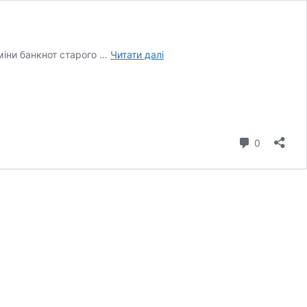
Які
міни банкнот старого …
Читати далі
банкноти
вилучать
з
обігу
коментар
0