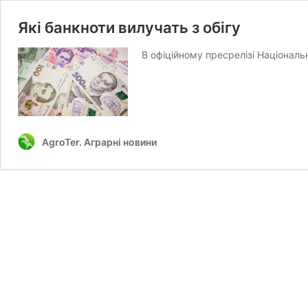
Які банкноти вилучать з обігу
В офіційному пресрелізі Націонал
AgroTer. Аграрні новини