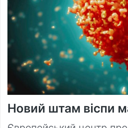
Новий штам віспи м
Європейський центр про