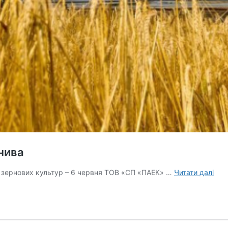
нива
Пер
я зернових культур – 6 червня ТОВ «СП «ПАЕК» …
Читати далі
обл
в
Укра
роз
жни