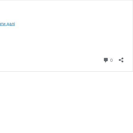
Цьогорічний
ати далі
“малиновий
сезон”
для
агровиробників
буде
коментар
0
успішним